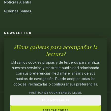
Noticias Alentia
Quiénes Somos
NEWSLETTER
¿Unas galletas para acompañar la
Únete a nuestra comunidad y sé el primero en conocer las
novedades.
lectura?
Utilizamos cookies propias y de terceros para analizar
nuestros servicios y mostrarle publicidad relacionada
con sus preferencias mediante el análisis de sus
hábitos de navegación. Puede aceptar todas las
cookies, rechazarlas o configurar sus preferencias.
POLÍTICA DE COOKIES
AVISO LEGAL
SOLO NECESARIAS
© 2024
ALENTIA EDITORIAL
. EDITANDO CON
PASIÓN.
ACEPTAR TODAS