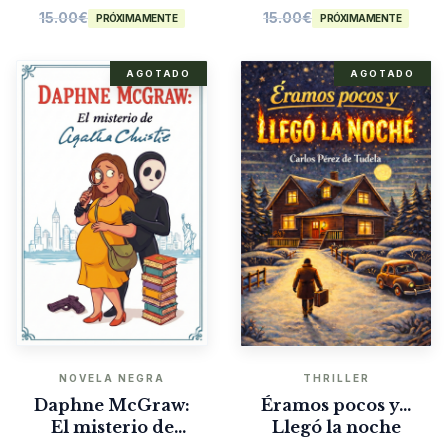
15.00
€
15.00
€
PRÓXIMAMENTE
PRÓXIMAMENTE
AGOTADO
AGOTADO
NOVELA NEGRA
THRILLER
Daphne McGraw:
Éramos pocos y…
El misterio de
Llegó la noche