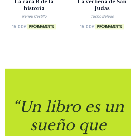
La cara B de la
La verbena de San
historia
Judas
Ireneu Castillo
Tucho Balado
15.00
€
15.00
€
PRÓXIMAMENTE
PRÓXIMAMENTE
“Un libro es un
sueño que