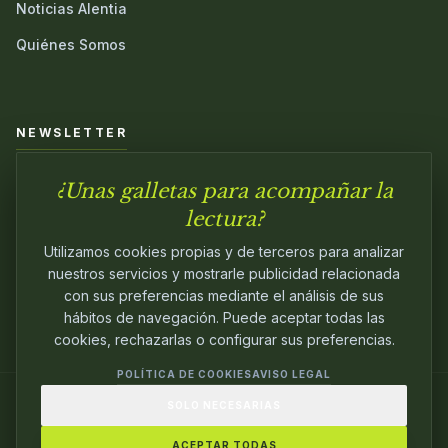
Noticias Alentia
Quiénes Somos
NEWSLETTER
¿Unas galletas para acompañar la
Únete a nuestra comunidad y sé el primero en conocer las
novedades.
lectura?
Utilizamos cookies propias y de terceros para analizar
nuestros servicios y mostrarle publicidad relacionada
con sus preferencias mediante el análisis de sus
hábitos de navegación. Puede aceptar todas las
cookies, rechazarlas o configurar sus preferencias.
POLÍTICA DE COOKIES
AVISO LEGAL
SOLO NECESARIAS
© 2024
ALENTIA EDITORIAL
. EDITANDO CON
PASIÓN.
ACEPTAR TODAS