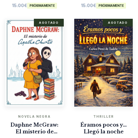
15.00
€
15.00
€
PRÓXIMAMENTE
PRÓXIMAMENTE
AGOTADO
AGOTADO
NOVELA NEGRA
THRILLER
Daphne McGraw:
Éramos pocos y…
El misterio de
Llegó la noche