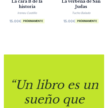
La cara B de la
La verbena de San
historia
Judas
Ireneu Castillo
Tucho Balado
15.00
€
15.00
€
PRÓXIMAMENTE
PRÓXIMAMENTE
“Un libro es un
sueño que