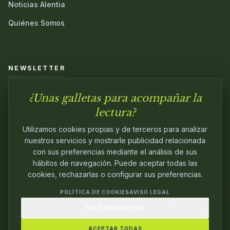
Noticias Alentia
Quiénes Somos
NEWSLETTER
¿Unas galletas para acompañar la
Únete a nuestra comunidad y sé el primero en conocer las
novedades.
lectura?
Utilizamos cookies propias y de terceros para analizar
nuestros servicios y mostrarle publicidad relacionada
con sus preferencias mediante el análisis de sus
hábitos de navegación. Puede aceptar todas las
cookies, rechazarlas o configurar sus preferencias.
POLÍTICA DE COOKIES
AVISO LEGAL
SOLO NECESARIAS
© 2024
ALENTIA EDITORIAL
. EDITANDO CON
PASIÓN.
ACEPTAR TODAS