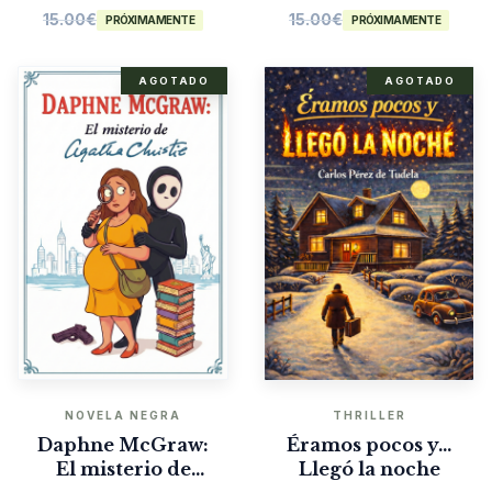
15.00
€
15.00
€
PRÓXIMAMENTE
PRÓXIMAMENTE
AGOTADO
AGOTADO
NOVELA NEGRA
THRILLER
Daphne McGraw:
Éramos pocos y…
El misterio de
Llegó la noche