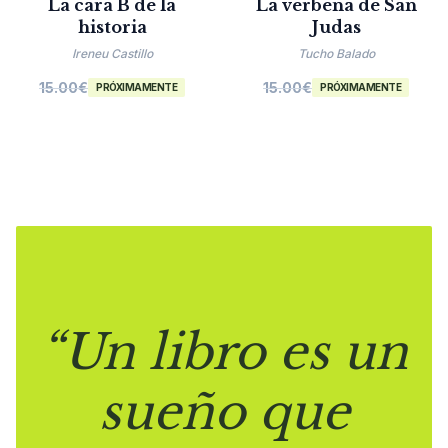
La cara B de la
La verbena de San
historia
Judas
Ireneu Castillo
Tucho Balado
15.00
€
15.00
€
PRÓXIMAMENTE
PRÓXIMAMENTE
“Un libro es un
sueño que