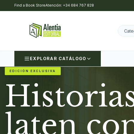
Find a Book Store
Atención: +34 684 767 828
EXPLORAR CATÁLOGO
EDICIÓN EXCLUSIVA
Historia
laten co