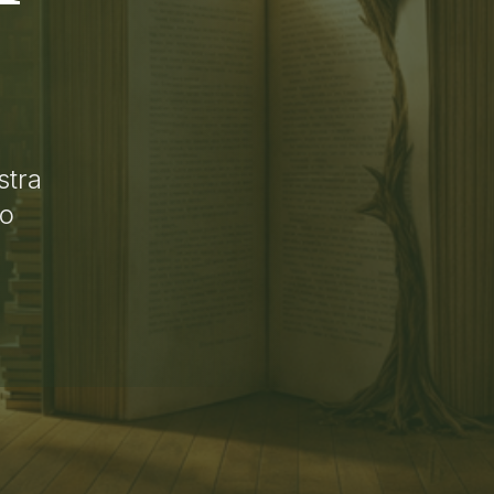
stra
lo