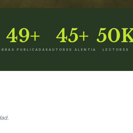
49+
45+
50
OBRAS PUBLICADAS
AUTORES ALENTIA
LECTORES
dad.