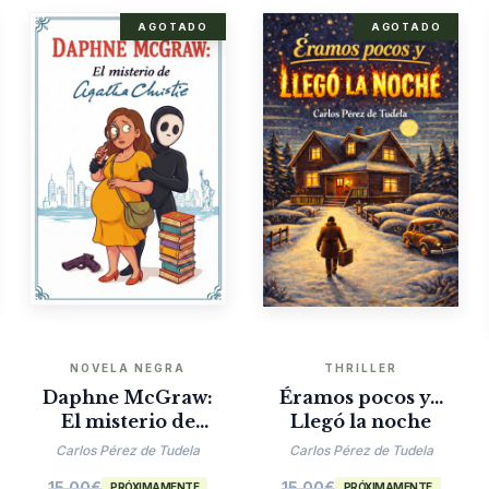
AGOTADO
AGOTADO
NOVELA NEGRA
THRILLER
Daphne McGraw:
Éramos pocos y…
El misterio de
Llegó la noche
Agatha Christie
Carlos Pérez de Tudela
Carlos Pérez de Tudela
15.00
€
15.00
€
PRÓXIMAMENTE
PRÓXIMAMENTE