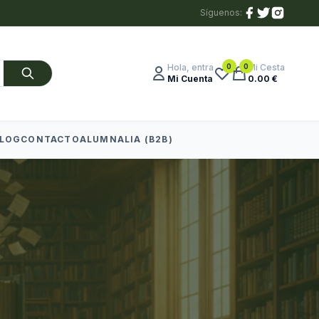
Síguenos:
0
0
Hola, entra
Mi Cesta
Mi Cuenta
0.00 €
LOG
CONTACTO
ALUMNALIA (B2B)