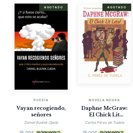
AGOTADO
AGOTADO
POESÍA
NOVELA NEGRA
Vayan recogiendo,
Daphne McGraw:
señores
El Chick Lit
Mortal
Daniel Budnik Ojeda
Carlos Pérez de Tudela
15.00
€
15.00
€
PRÓXIMAMENTE
PRÓXIMAMENTE