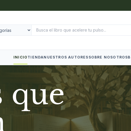
INICIO
TIENDA
NUESTROS AUTORES
SOBRE NOSOTROS
B
s que
n