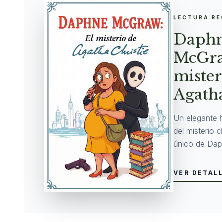
LECTURA R
Daph
McGra
mister
Agatha
Un elegante 
del misterio 
único de Dap
VER DETAL