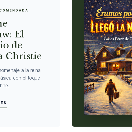
ECOMENDADA
ne
w: El
io de
 Christie
homenaje a la reina
clásica con el toque
hne.
LES