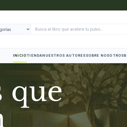
INICIO
TIENDA
NUESTROS AUTORES
SOBRE NOSOTROS
B
s que
n