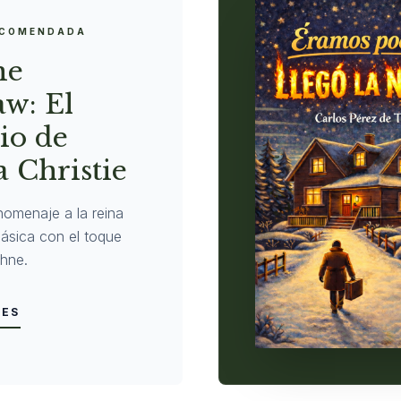
ECOMENDADA
ne
w: El
io de
 Christie
homenaje a la reina
clásica con el toque
hne.
LES