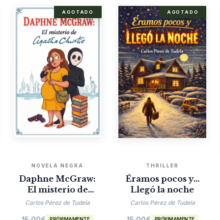
AGOTADO
AGOTADO
NOVELA NEGRA
THRILLER
Daphne McGraw:
Éramos pocos y…
El misterio de
Llegó la noche
Agatha Christie
Carlos Pérez de Tudela
Carlos Pérez de Tudela
15.00
€
15.00
€
PRÓXIMAMENTE
PRÓXIMAMENTE