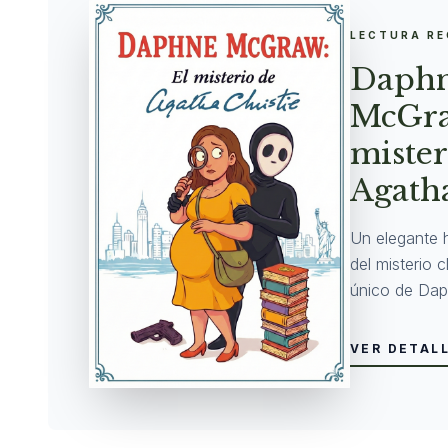
LECTURA R
Daph
McGra
mister
Agatha
Un elegante 
del misterio 
único de Dap
VER DETAL