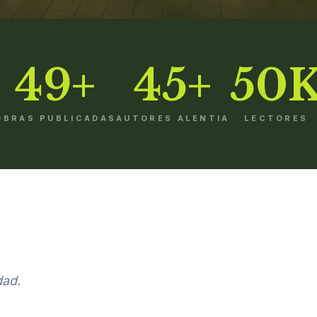
49+
45+
50
OBRAS PUBLICADAS
AUTORES ALENTIA
LECTORES
dad.