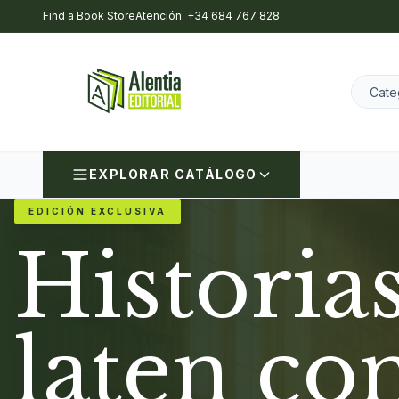
Find a Book Store
Atención: +34 684 767 828
EXPLORAR CATÁLOGO
EDICIÓN EXCLUSIVA
Historia
laten co