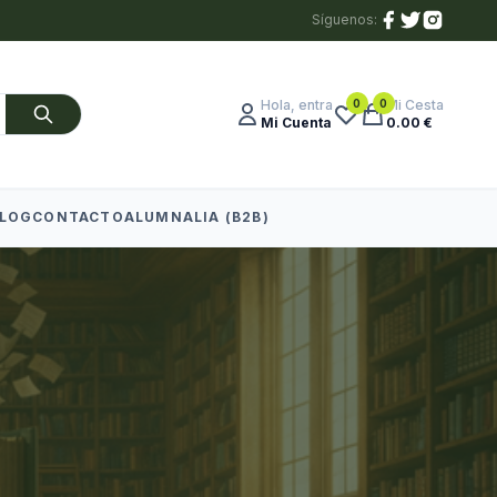
Síguenos:
0
0
Hola, entra
Mi Cesta
Mi Cuenta
0.00 €
LOG
CONTACTO
ALUMNALIA (B2B)