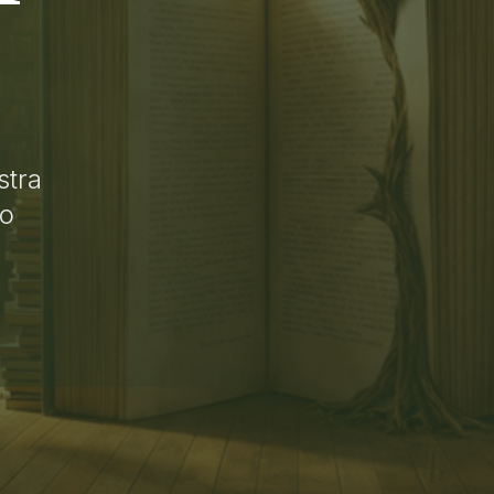
stra
lo