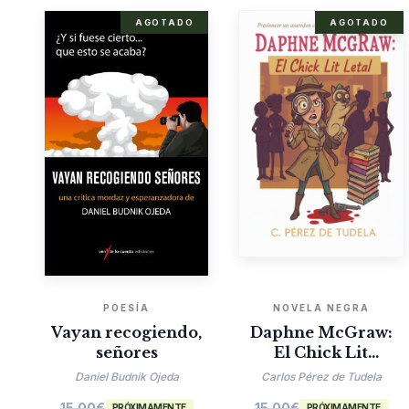
AGOTADO
AGOTADO
POESÍA
NOVELA NEGRA
Vayan recogiendo,
Daphne McGraw:
señores
El Chick Lit
Mortal
Daniel Budnik Ojeda
Carlos Pérez de Tudela
15.00
€
15.00
€
PRÓXIMAMENTE
PRÓXIMAMENTE