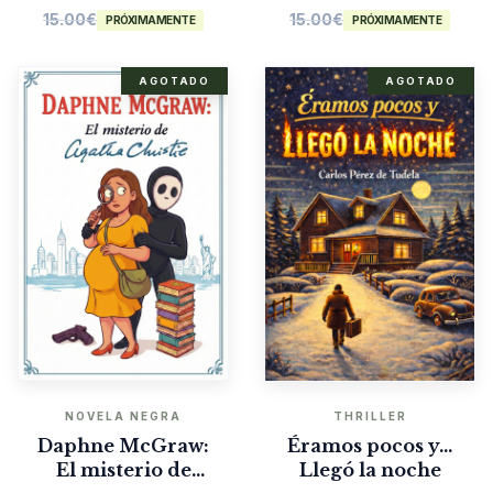
15.00
€
15.00
€
PRÓXIMAMENTE
PRÓXIMAMENTE
AGOTADO
AGOTADO
NOVELA NEGRA
THRILLER
Daphne McGraw:
Éramos pocos y…
El misterio de
Llegó la noche