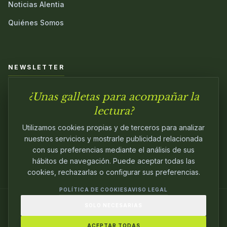
Noticias Alentia
Quiénes Somos
NEWSLETTER
¿Unas galletas para acompañar la
Únete a nuestra comunidad y sé el primero en conocer las
novedades.
lectura?
Utilizamos cookies propias y de terceros para analizar
nuestros servicios y mostrarle publicidad relacionada
con sus preferencias mediante el análisis de sus
hábitos de navegación. Puede aceptar todas las
cookies, rechazarlas o configurar sus preferencias.
POLÍTICA DE COOKIES
AVISO LEGAL
SOLO NECESARIAS
© 2024
ALENTIA EDITORIAL
. EDITANDO CON
PASIÓN.
ACEPTAR TODAS