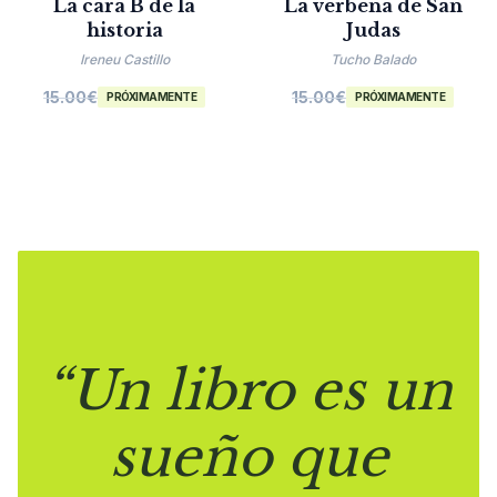
La cara B de la
La verbena de San
historia
Judas
Ireneu Castillo
Tucho Balado
15.00
€
15.00
€
PRÓXIMAMENTE
PRÓXIMAMENTE
“Un libro es un
sueño que