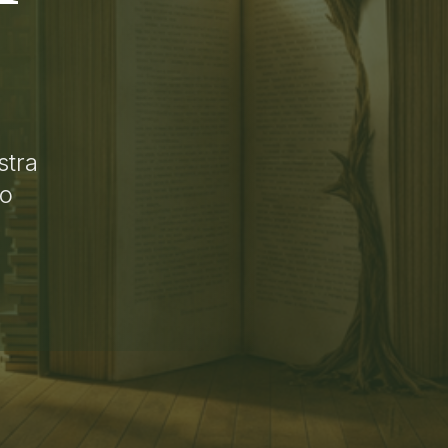
stra
lo