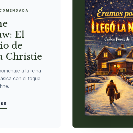
ECOMENDADA
ne
w: El
io de
 Christie
homenaje a la reina
clásica con el toque
hne.
LES