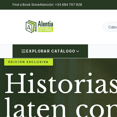
Find a Book Store
Atención: +34 684 767 828
EXPLORAR CATÁLOGO
EDICIÓN EXCLUSIVA
Historia
laten co