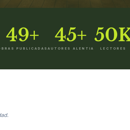
49+
45+
50
OBRAS PUBLICADAS
AUTORES ALENTIA
LECTORES
dad.