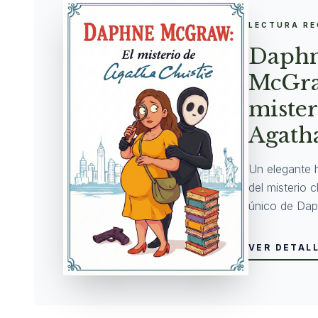
LECTURA R
Daph
McGra
mister
Agatha
Un elegante 
del misterio 
único de Dap
VER DETAL