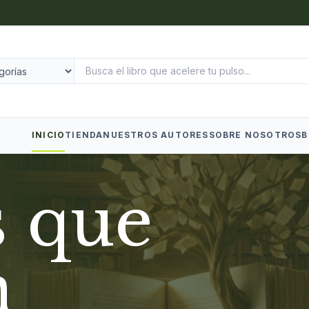
INICIO
TIENDA
NUESTROS AUTORES
SOBRE NOSOTROS
B
s que
n