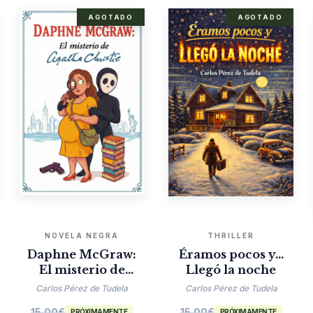
AGOTADO
AGOTADO
NOVELA NEGRA
THRILLER
Daphne McGraw:
Éramos pocos y…
El misterio de
Llegó la noche
Agatha Christie
Carlos Pérez de Tudela
Carlos Pérez de Tudela
15.00
€
15.00
€
PRÓXIMAMENTE
PRÓXIMAMENTE