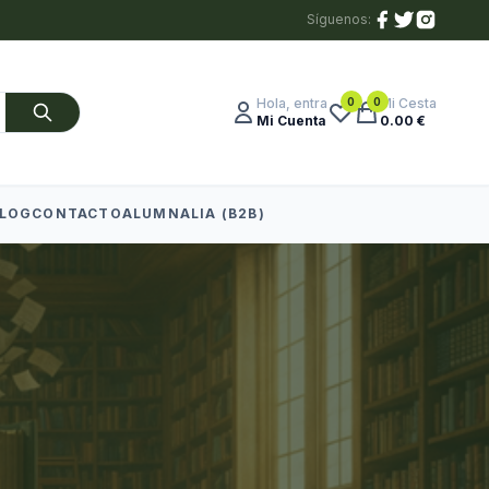
Síguenos:
0
0
Hola, entra
Mi Cesta
Mi Cuenta
0.00 €
LOG
CONTACTO
ALUMNALIA (B2B)