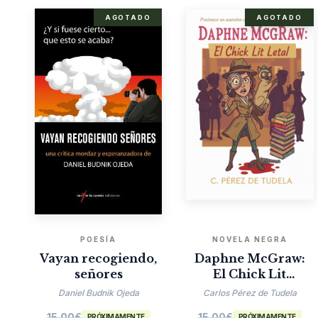
AGOTADO
AGOTADO
POESÍA
NOVELA NEGRA
Vayan recogiendo,
Daphne McGraw:
señores
El Chick Lit
Mortal
Daniel Budnik Ojeda
Carlos Pérez de Tudela
15.00
€
15.00
€
PRÓXIMAMENTE
PRÓXIMAMENTE