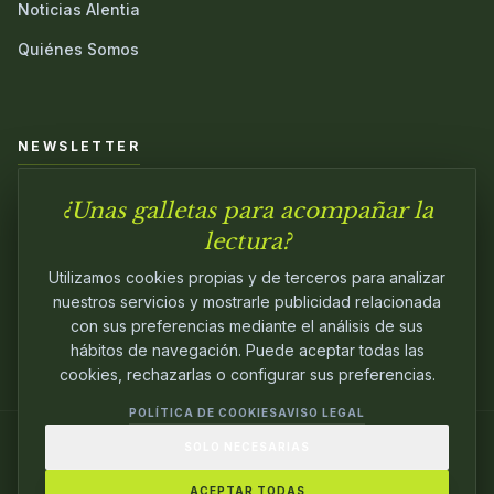
Noticias Alentia
Quiénes Somos
NEWSLETTER
¿Unas galletas para acompañar la
Únete a nuestra comunidad y sé el primero en conocer las
novedades.
lectura?
Utilizamos cookies propias y de terceros para analizar
nuestros servicios y mostrarle publicidad relacionada
con sus preferencias mediante el análisis de sus
hábitos de navegación. Puede aceptar todas las
cookies, rechazarlas o configurar sus preferencias.
POLÍTICA DE COOKIES
AVISO LEGAL
SOLO NECESARIAS
© 2024
ALENTIA EDITORIAL
. EDITANDO CON
PASIÓN.
ACEPTAR TODAS