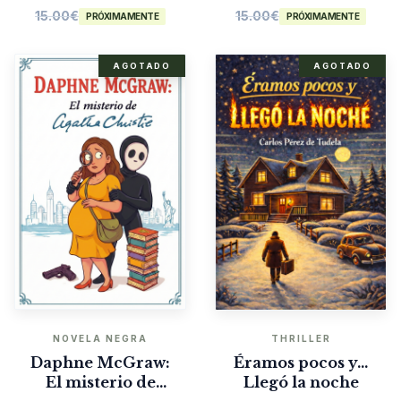
15.00
€
15.00
€
PRÓXIMAMENTE
PRÓXIMAMENTE
AGOTADO
AGOTADO
NOVELA NEGRA
THRILLER
Daphne McGraw:
Éramos pocos y…
El misterio de
Llegó la noche