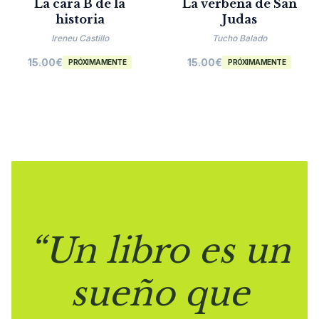
La cara B de la
La verbena de San
historia
Judas
Ireneu Castillo
Tucho Balado
15.00
€
15.00
€
PRÓXIMAMENTE
PRÓXIMAMENTE
“Un libro es un
sueño que