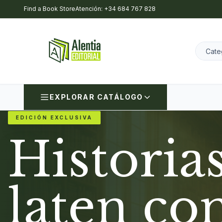
Find a Book Store
Atención: +34 684 767 828
EXPLORAR CATÁLOGO
EDICIÓN EXCLUSIVA
Historia
laten co