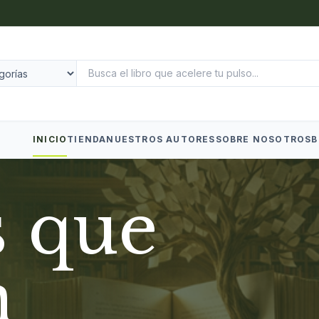
INICIO
TIENDA
NUESTROS AUTORES
SOBRE NOSOTROS
B
s que
n