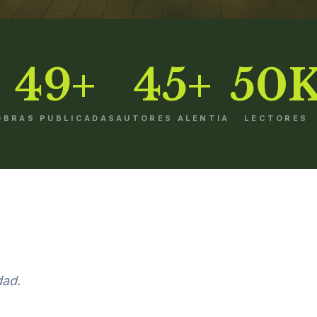
49+
45+
50
OBRAS PUBLICADAS
AUTORES ALENTIA
LECTORES
dad.