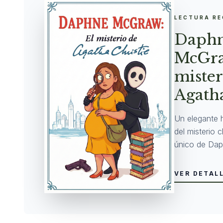
LECTURA R
Daph
McGra
mister
Agatha
Un elegante 
del misterio 
único de Dap
VER DETAL