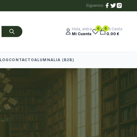
Síguenos:
0
0
Hola, entra
Mi Cesta
Mi Cuenta
0.00 €
LOG
CONTACTO
ALUMNALIA (B2B)