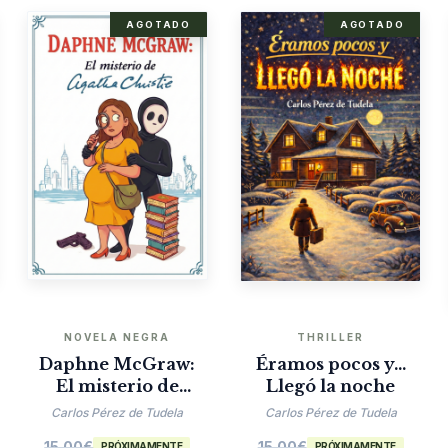
AGOTADO
AGOTADO
NOVELA NEGRA
THRILLER
Daphne McGraw:
Éramos pocos y…
El misterio de
Llegó la noche
Agatha Christie
Carlos Pérez de Tudela
Carlos Pérez de Tudela
15.00
€
15.00
€
PRÓXIMAMENTE
PRÓXIMAMENTE