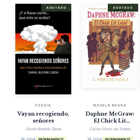
AGOTADO
AGOTADO
POESÍA
NOVELA NEGRA
Vayan recogiendo,
Daphne McGraw:
señores
El Chick Lit
Mortal
Daniel Budnik Ojeda
Carlos Pérez de Tudela
15.00
€
15.00
€
PRÓXIMAMENTE
PRÓXIMAMENTE