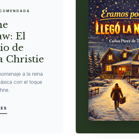
ECOMENDADA
ne
w: El
io de
 Christie
homenaje a la reina
clásica con el toque
hne.
LES