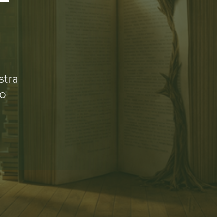
stra
lo