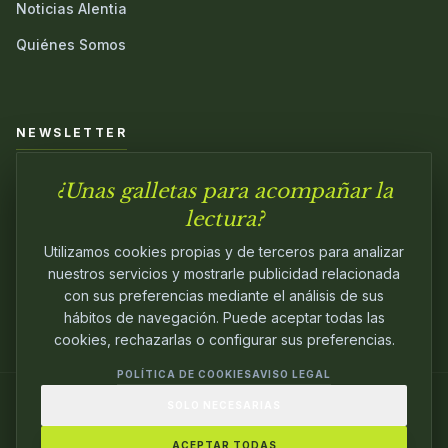
Noticias Alentia
Quiénes Somos
NEWSLETTER
¿Unas galletas para acompañar la
Únete a nuestra comunidad y sé el primero en conocer las
novedades.
lectura?
Utilizamos cookies propias y de terceros para analizar
nuestros servicios y mostrarle publicidad relacionada
con sus preferencias mediante el análisis de sus
hábitos de navegación. Puede aceptar todas las
cookies, rechazarlas o configurar sus preferencias.
POLÍTICA DE COOKIES
AVISO LEGAL
SOLO NECESARIAS
© 2024
ALENTIA EDITORIAL
. EDITANDO CON
PASIÓN.
ACEPTAR TODAS