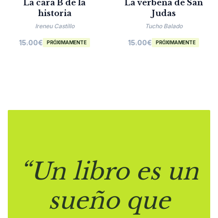
La cara B de la
La verbena de San
historia
Judas
Ireneu Castillo
Tucho Balado
15.00
€
15.00
€
PRÓXIMAMENTE
PRÓXIMAMENTE
“Un libro es un
sueño que