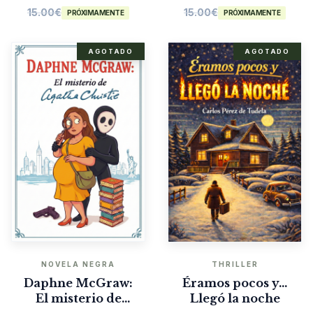
15.00
€
15.00
€
PRÓXIMAMENTE
PRÓXIMAMENTE
AGOTADO
AGOTADO
NOVELA NEGRA
THRILLER
Daphne McGraw:
Éramos pocos y…
El misterio de
Llegó la noche