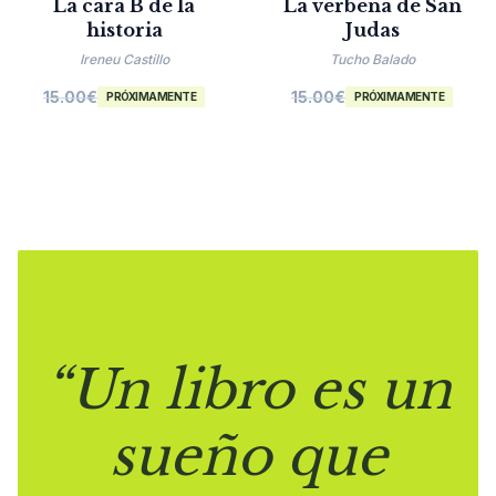
La cara B de la
La verbena de San
historia
Judas
Ireneu Castillo
Tucho Balado
15.00
€
15.00
€
PRÓXIMAMENTE
PRÓXIMAMENTE
“Un libro es un
sueño que