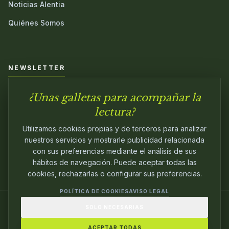
Noticias Alentia
Quiénes Somos
NEWSLETTER
¿Unas galletas para acompañar la
Únete a nuestra comunidad y sé el primero en conocer las
novedades.
lectura?
Utilizamos cookies propias y de terceros para analizar
nuestros servicios y mostrarle publicidad relacionada
con sus preferencias mediante el análisis de sus
hábitos de navegación. Puede aceptar todas las
cookies, rechazarlas o configurar sus preferencias.
POLÍTICA DE COOKIES
AVISO LEGAL
SOLO NECESARIAS
© 2024
ALENTIA EDITORIAL
. EDITANDO CON
PASIÓN.
ACEPTAR TODAS