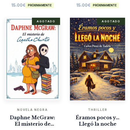
15.00
€
15.00
€
PRÓXIMAMENTE
PRÓXIMAMENTE
AGOTADO
AGOTADO
NOVELA NEGRA
THRILLER
Daphne McGraw:
Éramos pocos y…
El misterio de
Llegó la noche