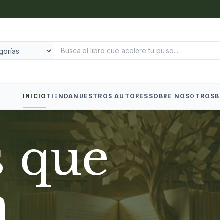
INICIO
TIENDA
NUESTROS AUTORES
SOBRE NOSOTROS
B
s que
n