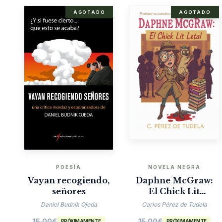
AGOTADO
AGOTADO
POESÍA
NOVELA NEGRA
Vayan recogiendo,
Daphne McGraw:
señores
El Chick Lit
Mortal
Daniel Budnik Ojeda
Carlos Pérez de Tudela
15.00
€
15.00
€
PRÓXIMAMENTE
PRÓXIMAMENTE