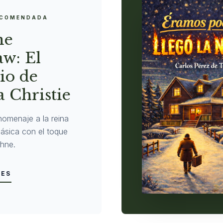
ECOMENDADA
ne
w: El
io de
 Christie
homenaje a la reina
clásica con el toque
hne.
LES