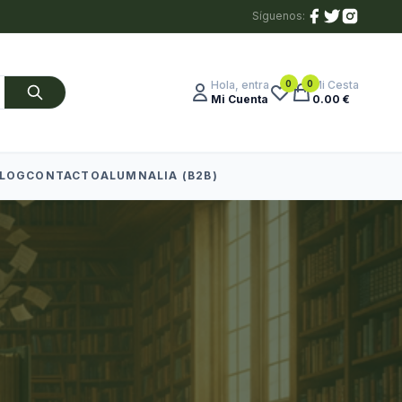
Síguenos:
0
0
Hola, entra
Mi Cesta
Mi Cuenta
0.00 €
LOG
CONTACTO
ALUMNALIA (B2B)