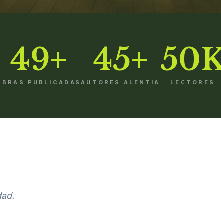
49+
45+
50
OBRAS PUBLICADAS
AUTORES ALENTIA
LECTORES
dad.