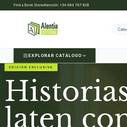
Find a Book Store
Atención: +34 684 767 828
EXPLORAR CATÁLOGO
EDICIÓN EXCLUSIVA
Historia
laten co