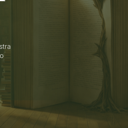
stra
lo