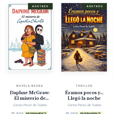
AGOTADO
AGOTADO
NOVELA NEGRA
THRILLER
Daphne McGraw:
Éramos pocos y…
El misterio de
Llegó la noche
Agatha Christie
Carlos Pérez de Tudela
Carlos Pérez de Tudela
15.00
€
15.00
€
PRÓXIMAMENTE
PRÓXIMAMENTE