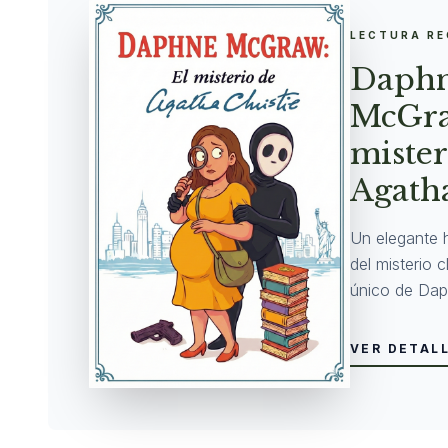
LECTURA R
Daph
McGra
mister
Agatha
Un elegante 
del misterio 
único de Dap
VER DETAL