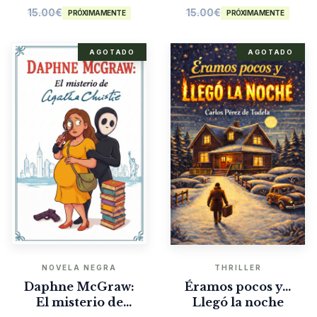
15.00
€
15.00
€
PRÓXIMAMENTE
PRÓXIMAMENTE
AGOTADO
AGOTADO
NOVELA NEGRA
THRILLER
Daphne McGraw:
Éramos pocos y…
El misterio de
Llegó la noche