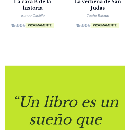
La cara B de la
La verbena de San
historia
Judas
Ireneu Castillo
Tucho Balado
15.00
€
15.00
€
PRÓXIMAMENTE
PRÓXIMAMENTE
“Un libro es un
sueño que