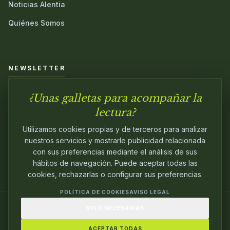
Noticias Alentia
Quiénes Somos
NEWSLETTER
¿Unas galletas para acompañar la
Únete a nuestra comunidad y sé el primero en conocer las
novedades.
lectura?
Utilizamos cookies propias y de terceros para analizar
nuestros servicios y mostrarle publicidad relacionada
con sus preferencias mediante el análisis de sus
hábitos de navegación. Puede aceptar todas las
cookies, rechazarlas o configurar sus preferencias.
POLÍTICA DE COOKIES
AVISO LEGAL
SOLO NECESARIAS
© 2024
ALENTIA EDITORIAL
. EDITANDO CON
PASIÓN.
ACEPTAR TODAS