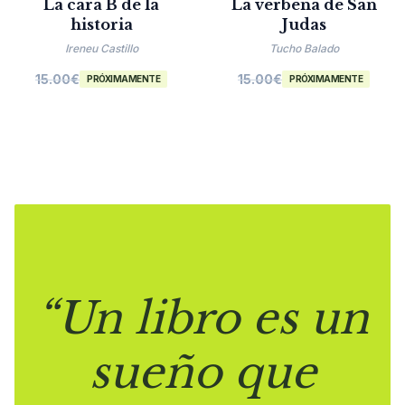
La cara B de la
La verbena de San
historia
Judas
Ireneu Castillo
Tucho Balado
15.00
€
15.00
€
PRÓXIMAMENTE
PRÓXIMAMENTE
“Un libro es un
sueño que