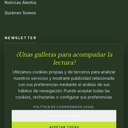
Noticias Alentia
Quiénes Somos
NEWSLETTER
¿Unas galletas para acompañar la
Únete a nuestra comunidad y sé el primero en conocer las
novedades.
lectura?
Utilizamos cookies propias y de terceros para analizar
nuestros servicios y mostrarle publicidad relacionada
con sus preferencias mediante el análisis de sus
hábitos de navegación. Puede aceptar todas las
cookies, rechazarlas o configurar sus preferencias.
POLÍTICA DE COOKIES
AVISO LEGAL
SOLO NECESARIAS
© 2024
ALENTIA EDITORIAL
. EDITANDO CON
PASIÓN.
ACEPTAR TODAS