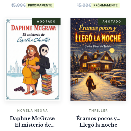
15.00
€
15.00
€
PRÓXIMAMENTE
PRÓXIMAMENTE
AGOTADO
AGOTADO
NOVELA NEGRA
THRILLER
Daphne McGraw:
Éramos pocos y…
El misterio de
Llegó la noche