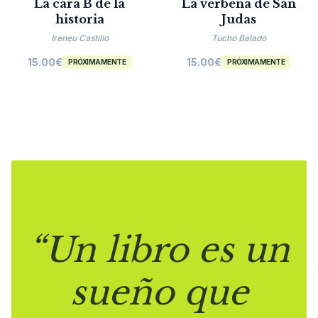
La cara B de la
La verbena de San
historia
Judas
Ireneu Castillo
Tucho Balado
15.00
€
15.00
€
PRÓXIMAMENTE
PRÓXIMAMENTE
“Un libro es un
sueño que