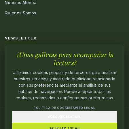
Noticias Alentia
Quiénes Somos
NEWSLETTER
¿Unas galletas para acompañar la
Únete a nuestra comunidad y sé el primero en conocer las
novedades.
lectura?
Utilizamos cookies propias y de terceros para analizar
nuestros servicios y mostrarle publicidad relacionada
con sus preferencias mediante el análisis de sus
hábitos de navegación. Puede aceptar todas las
cookies, rechazarlas o configurar sus preferencias.
POLÍTICA DE COOKIES
AVISO LEGAL
SOLO NECESARIAS
© 2024
ALENTIA EDITORIAL
. EDITANDO CON
PASIÓN.
ACEPTAR TODAS