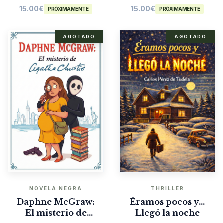
15.00
€
15.00
€
PRÓXIMAMENTE
PRÓXIMAMENTE
AGOTADO
AGOTADO
NOVELA NEGRA
THRILLER
Daphne McGraw:
Éramos pocos y…
El misterio de
Llegó la noche