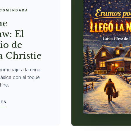
ECOMENDADA
ne
w: El
io de
 Christie
homenaje a la reina
clásica con el toque
hne.
LES