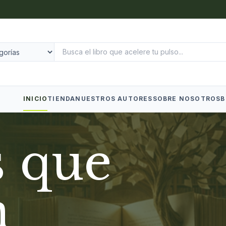
INICIO
TIENDA
NUESTROS AUTORES
SOBRE NOSOTROS
B
s que
n