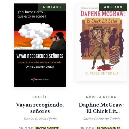
AGOTADO
AGOTADO
POESÍA
NOVELA NEGRA
Vayan recogiendo,
Daphne McGraw:
señores
El Chick Lit
Mortal
Daniel Budnik Ojeda
Carlos Pérez de Tudela
15.00
€
15.00
€
PRÓXIMAMENTE
PRÓXIMAMENTE