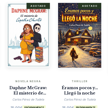
AGOTADO
AGOTADO
NOVELA NEGRA
THRILLER
Daphne McGraw:
Éramos pocos y…
El misterio de
Llegó la noche
Agatha Christie
Carlos Pérez de Tudela
Carlos Pérez de Tudela
15.00
€
15.00
€
PRÓXIMAMENTE
PRÓXIMAMENTE