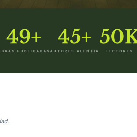
49+
45+
50
OBRAS PUBLICADAS
AUTORES ALENTIA
LECTORES
dad.