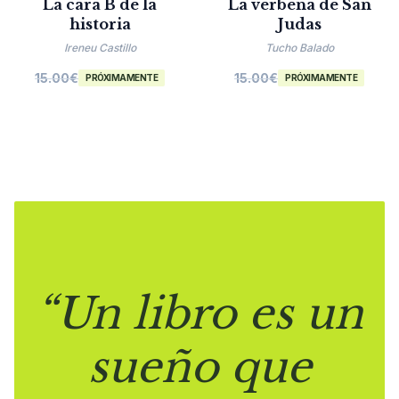
La cara B de la
La verbena de San
historia
Judas
Ireneu Castillo
Tucho Balado
15.00
€
15.00
€
PRÓXIMAMENTE
PRÓXIMAMENTE
“Un libro es un
sueño que