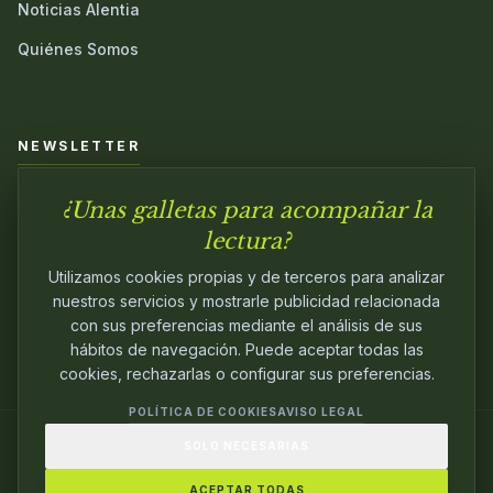
Noticias Alentia
Quiénes Somos
NEWSLETTER
¿Unas galletas para acompañar la
Únete a nuestra comunidad y sé el primero en conocer las
novedades.
lectura?
Utilizamos cookies propias y de terceros para analizar
nuestros servicios y mostrarle publicidad relacionada
con sus preferencias mediante el análisis de sus
hábitos de navegación. Puede aceptar todas las
cookies, rechazarlas o configurar sus preferencias.
POLÍTICA DE COOKIES
AVISO LEGAL
SOLO NECESARIAS
© 2024
ALENTIA EDITORIAL
. EDITANDO CON
PASIÓN.
ACEPTAR TODAS