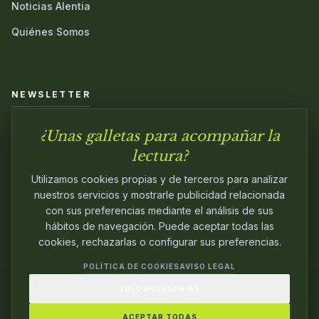
Noticias Alentia
Quiénes Somos
NEWSLETTER
¿Unas galletas para acompañar la
Únete a nuestra comunidad y sé el primero en conocer las
novedades.
lectura?
Utilizamos cookies propias y de terceros para analizar
nuestros servicios y mostrarle publicidad relacionada
con sus preferencias mediante el análisis de sus
hábitos de navegación. Puede aceptar todas las
cookies, rechazarlas o configurar sus preferencias.
POLÍTICA DE COOKIES
AVISO LEGAL
SOLO NECESARIAS
© 2024
ALENTIA EDITORIAL
. EDITANDO CON
PASIÓN.
ACEPTAR TODAS