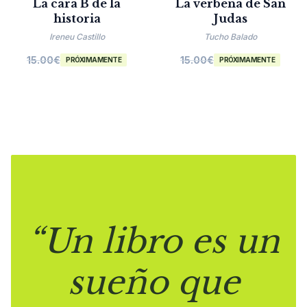
La cara B de la
La verbena de San
historia
Judas
Ireneu Castillo
Tucho Balado
15.00
€
15.00
€
PRÓXIMAMENTE
PRÓXIMAMENTE
“Un libro es un
sueño que