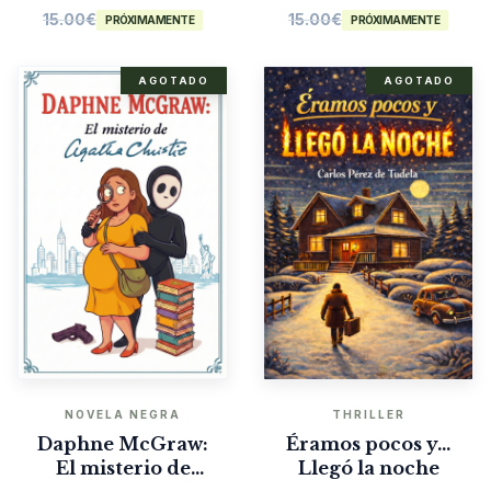
15.00
€
15.00
€
PRÓXIMAMENTE
PRÓXIMAMENTE
AGOTADO
AGOTADO
NOVELA NEGRA
THRILLER
Daphne McGraw:
Éramos pocos y…
El misterio de
Llegó la noche