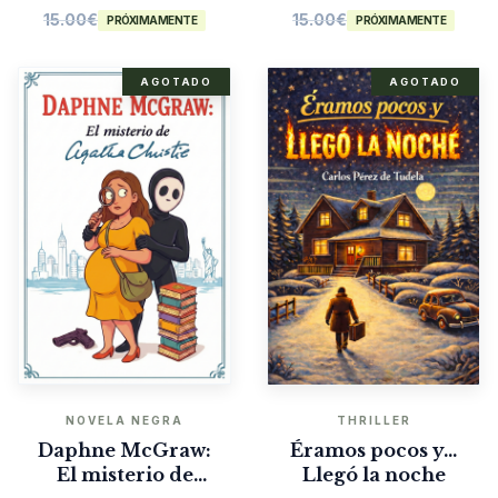
15.00
€
15.00
€
PRÓXIMAMENTE
PRÓXIMAMENTE
AGOTADO
AGOTADO
NOVELA NEGRA
THRILLER
Daphne McGraw:
Éramos pocos y…
El misterio de
Llegó la noche