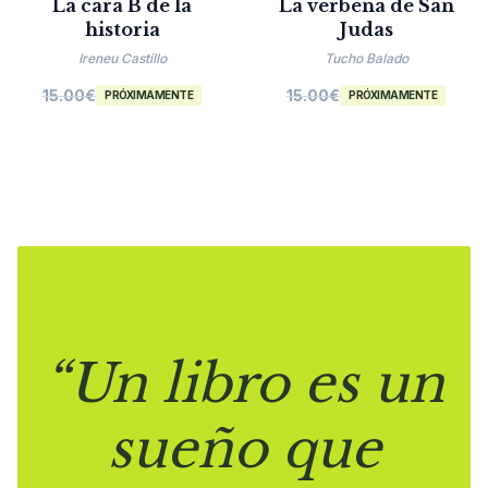
La cara B de la
La verbena de San
historia
Judas
Ireneu Castillo
Tucho Balado
15.00
€
15.00
€
PRÓXIMAMENTE
PRÓXIMAMENTE
“Un libro es un
sueño que