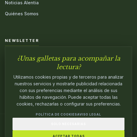
Noticias Alentia
Quiénes Somos
NEWSLETTER
¿Unas galletas para acompañar la
Únete a nuestra comunidad y sé el primero en conocer las
novedades.
lectura?
Utilizamos cookies propias y de terceros para analizar
nuestros servicios y mostrarle publicidad relacionada
con sus preferencias mediante el análisis de sus
hábitos de navegación. Puede aceptar todas las
cookies, rechazarlas o configurar sus preferencias.
POLÍTICA DE COOKIES
AVISO LEGAL
SOLO NECESARIAS
© 2024
ALENTIA EDITORIAL
. EDITANDO CON
PASIÓN.
ACEPTAR TODAS