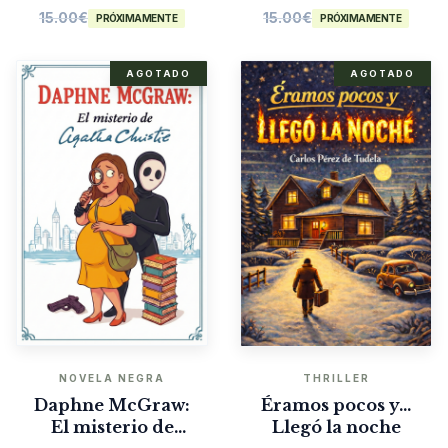
15.00
€
15.00
€
PRÓXIMAMENTE
PRÓXIMAMENTE
AGOTADO
AGOTADO
NOVELA NEGRA
THRILLER
Daphne McGraw:
Éramos pocos y…
El misterio de
Llegó la noche