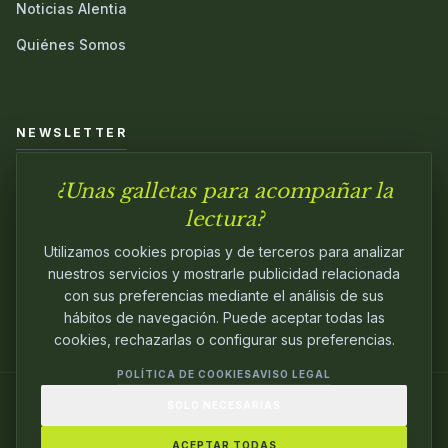
Noticias Alentia
Quiénes Somos
NEWSLETTER
¿Unas galletas para acompañar la
Únete a nuestra comunidad y sé el primero en conocer las
novedades.
lectura?
Utilizamos cookies propias y de terceros para analizar
nuestros servicios y mostrarle publicidad relacionada
con sus preferencias mediante el análisis de sus
hábitos de navegación. Puede aceptar todas las
cookies, rechazarlas o configurar sus preferencias.
POLÍTICA DE COOKIES
AVISO LEGAL
SOLO NECESARIAS
© 2024
ALENTIA EDITORIAL
. EDITANDO CON
PASIÓN.
ACEPTAR TODAS