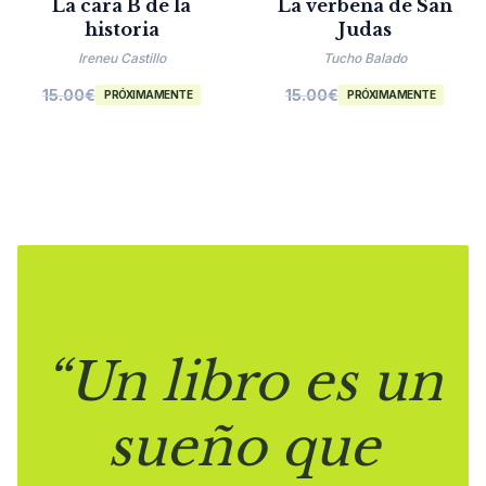
La cara B de la
La verbena de San
historia
Judas
Ireneu Castillo
Tucho Balado
15.00
€
15.00
€
PRÓXIMAMENTE
PRÓXIMAMENTE
“Un libro es un
sueño que