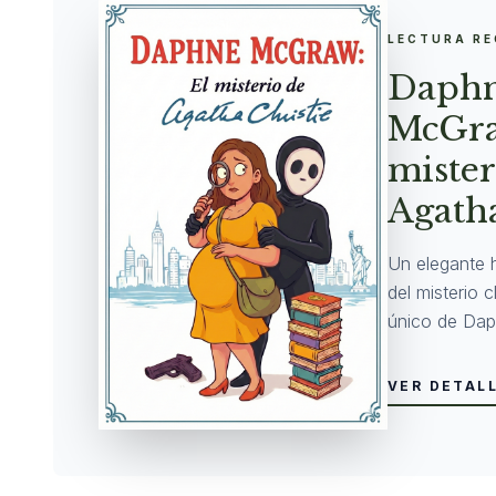
LECTURA R
Daph
McGra
mister
Agatha
Un elegante 
del misterio 
único de Dap
VER DETAL