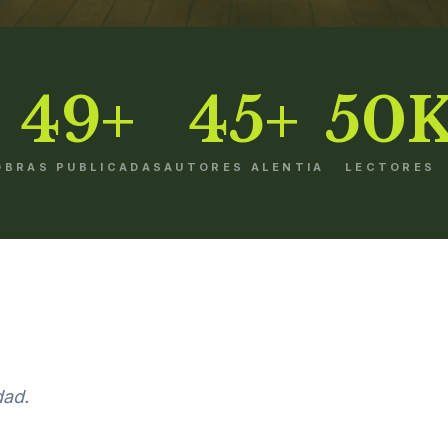
49+
45+
50
OBRAS PUBLICADAS
AUTORES ALENTIA
LECTORES
dad.