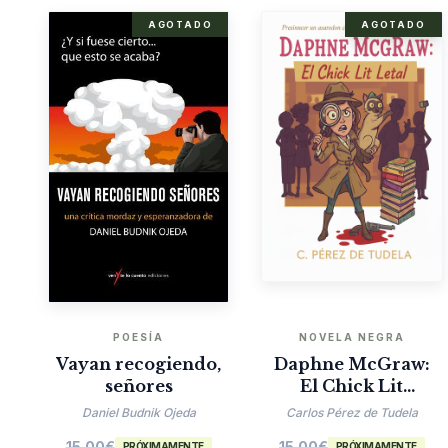
AGOTADO
AGOTADO
POESÍA
NOVELA NEGRA
Vayan recogiendo,
Daphne McGraw:
señores
El Chick Lit
Mortal
Daniel Budnik Ojeda
Carlos Pérez de Tudela
15.00
€
15.00
€
PRÓXIMAMENTE
PRÓXIMAMENTE