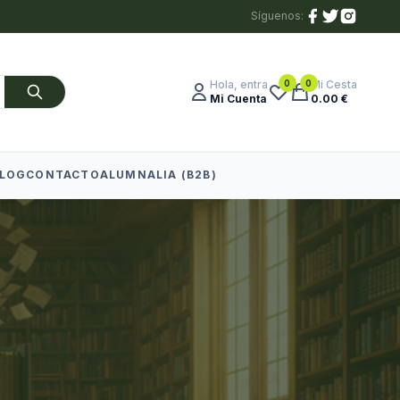
Síguenos:
0
0
Hola, entra
Mi Cesta
Mi Cuenta
0.00 €
LOG
CONTACTO
ALUMNALIA (B2B)