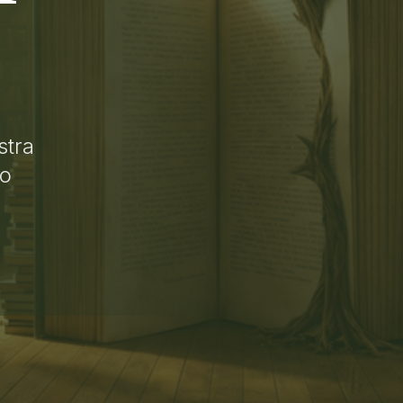
stra
lo