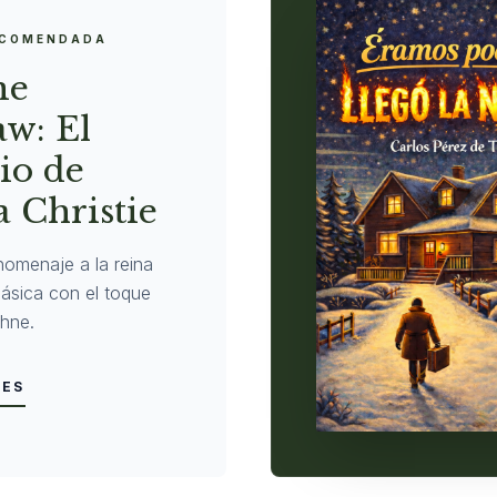
ECOMENDADA
ne
w: El
io de
 Christie
homenaje a la reina
clásica con el toque
hne.
LES