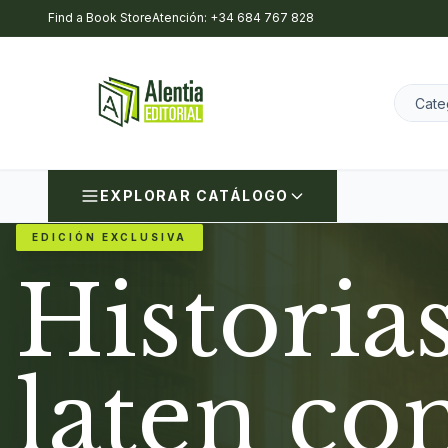
Find a Book Store
Atención: +34 684 767 828
EXPLORAR CATÁLOGO
EDICIÓN EXCLUSIVA
Historia
laten co