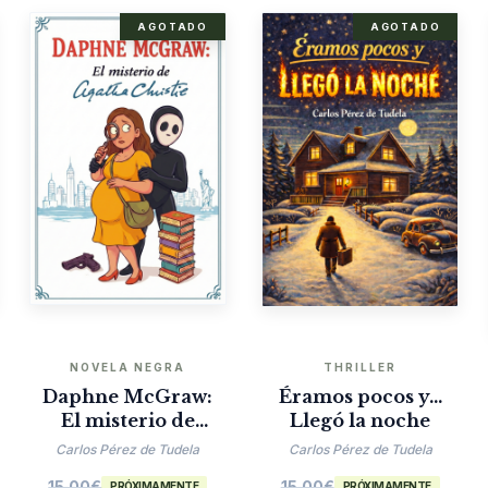
AGOTADO
AGOTADO
NOVELA NEGRA
THRILLER
Daphne McGraw:
Éramos pocos y…
El misterio de
Llegó la noche
Agatha Christie
Carlos Pérez de Tudela
Carlos Pérez de Tudela
15.00
€
15.00
€
PRÓXIMAMENTE
PRÓXIMAMENTE