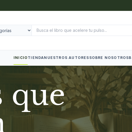
INICIO
TIENDA
NUESTROS AUTORES
SOBRE NOSOTROS
B
s que
n