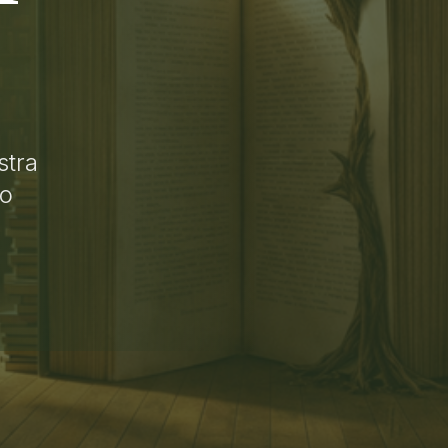
stra
lo