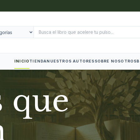
INICIO
TIENDA
NUESTROS AUTORES
SOBRE NOSOTROS
B
s que
n