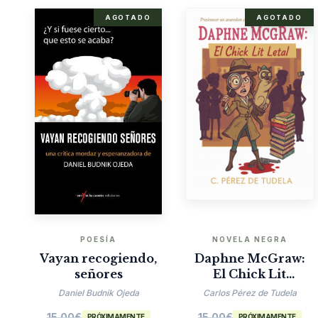
AGOTADO
AGOTADO
POESÍA
NOVELA NEGRA
Vayan recogiendo,
Daphne McGraw:
señores
El Chick Lit
Mortal
Daniel Budnik Ojeda
Carlos Pérez de Tudela
15.00
€
15.00
€
PRÓXIMAMENTE
PRÓXIMAMENTE