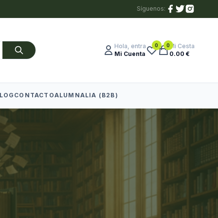
Síguenos:
0
0
Hola, entra
Mi Cesta
Mi Cuenta
0.00 €
LOG
CONTACTO
ALUMNALIA (B2B)