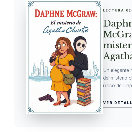
LECTURA R
Daph
McGra
mister
Agatha
Un elegante 
del misterio 
único de Dap
VER DETAL