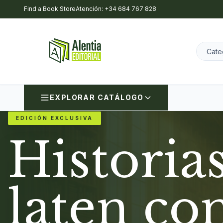
Find a Book Store
Atención: +34 684 767 828
EXPLORAR CATÁLOGO
EDICIÓN EXCLUSIVA
Historia
laten co