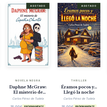
AGOTADO
AGOTADO
NOVELA NEGRA
THRILLER
Daphne McGraw:
Éramos pocos y…
El misterio de
Llegó la noche
Agatha Christie
Carlos Pérez de Tudela
Carlos Pérez de Tudela
15.00
€
15.00
€
PRÓXIMAMENTE
PRÓXIMAMENTE