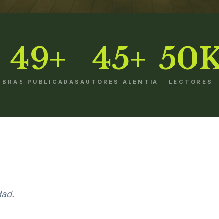
49+
45+
50
OBRAS PUBLICADAS
AUTORES ALENTIA
LECTORES
dad.