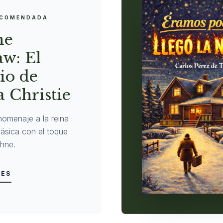
ECOMENDADA
ne
w: El
io de
 Christie
homenaje a la reina
clásica con el toque
hne.
LES