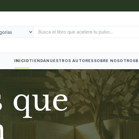
INICIO
TIENDA
NUESTROS AUTORES
SOBRE NOSOTROS
B
s que
n