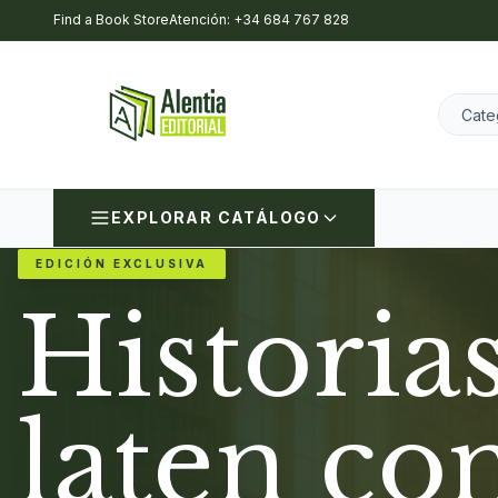
Find a Book Store
Atención: +34 684 767 828
EXPLORAR CATÁLOGO
EDICIÓN EXCLUSIVA
Historia
laten co