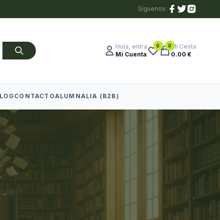
Síguenos:
0
0
Hola, entra
Mi Cesta
Mi Cuenta
0.00 €
LOG
CONTACTO
ALUMNALIA (B2B)