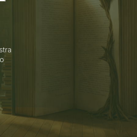
stra
lo