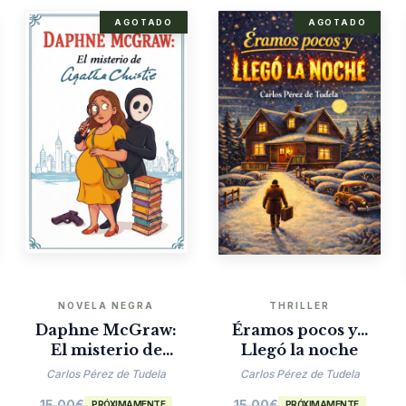
AGOTADO
AGOTADO
NOVELA NEGRA
THRILLER
Daphne McGraw:
Éramos pocos y…
El misterio de
Llegó la noche
Agatha Christie
Carlos Pérez de Tudela
Carlos Pérez de Tudela
15.00
€
15.00
€
PRÓXIMAMENTE
PRÓXIMAMENTE