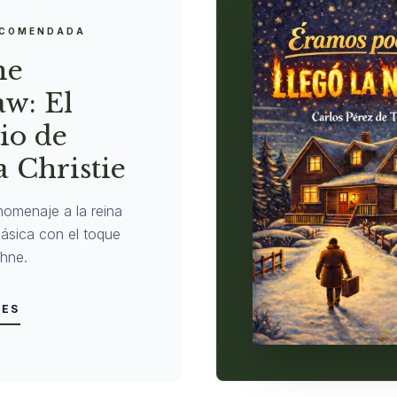
ECOMENDADA
ne
w: El
io de
 Christie
homenaje a la reina
clásica con el toque
hne.
LES