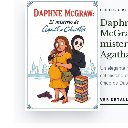
LECTURA R
Daph
McGra
mister
Agatha
Un elegante 
del misterio 
único de Dap
VER DETAL