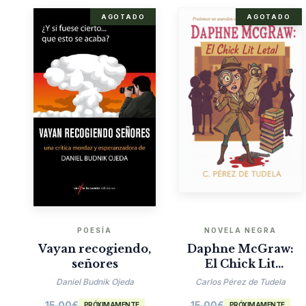
AGOTADO
AGOTADO
POESÍA
NOVELA NEGRA
Vayan recogiendo,
Daphne McGraw:
señores
El Chick Lit
Mortal
Daniel Budnik Ojeda
Carlos Pérez de Tudela
15.00
€
15.00
€
PRÓXIMAMENTE
PRÓXIMAMENTE