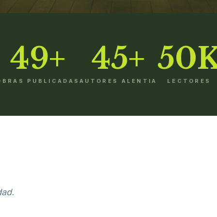
49+
45+
50
OBRAS PUBLICADAS
AUTORES ALENTIA
LECTORES
dad.