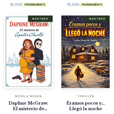
15.00
€
15.00
€
PRÓXIMAMENTE
PRÓXIMAMENTE
AGOTADO
AGOTADO
NOVELA NEGRA
THRILLER
Daphne McGraw:
Éramos pocos y…
El misterio de
Llegó la noche