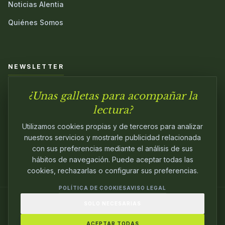
Noticias Alentia
Quiénes Somos
NEWSLETTER
¿Unas galletas para acompañar la
Únete a nuestra comunidad y sé el primero en conocer las
novedades.
lectura?
Utilizamos cookies propias y de terceros para analizar
nuestros servicios y mostrarle publicidad relacionada
con sus preferencias mediante el análisis de sus
hábitos de navegación. Puede aceptar todas las
cookies, rechazarlas o configurar sus preferencias.
POLÍTICA DE COOKIES
AVISO LEGAL
SOLO NECESARIAS
© 2024
ALENTIA EDITORIAL
. EDITANDO CON
PASIÓN.
ACEPTAR TODAS