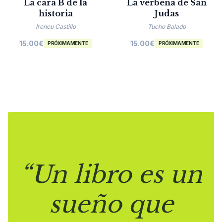
La cara B de la
La verbena de San
historia
Judas
Ireneu Castillo
Tucho Balado
15.00
€
15.00
€
PRÓXIMAMENTE
PRÓXIMAMENTE
“Un libro es un
sueño que