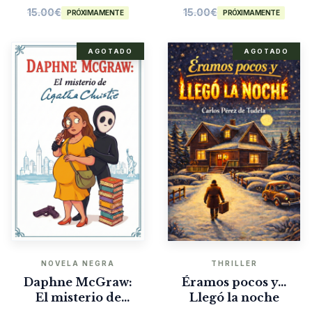
15.00
€
15.00
€
PRÓXIMAMENTE
PRÓXIMAMENTE
AGOTADO
AGOTADO
NOVELA NEGRA
THRILLER
Daphne McGraw:
Éramos pocos y…
El misterio de
Llegó la noche