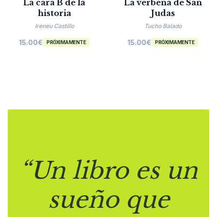
La cara B de la
La verbena de San
historia
Judas
Ireneu Castillo
Tucho Balado
15.00
€
15.00
€
PRÓXIMAMENTE
PRÓXIMAMENTE
“Un libro es un
sueño que