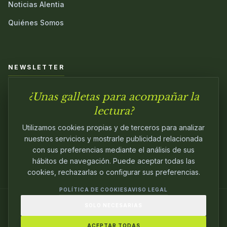
Noticias Alentia
Quiénes Somos
NEWSLETTER
¿Unas galletas para acompañar la
Únete a nuestra comunidad y sé el primero en conocer las
novedades.
lectura?
Utilizamos cookies propias y de terceros para analizar
nuestros servicios y mostrarle publicidad relacionada
con sus preferencias mediante el análisis de sus
hábitos de navegación. Puede aceptar todas las
cookies, rechazarlas o configurar sus preferencias.
POLÍTICA DE COOKIES
AVISO LEGAL
SOLO NECESARIAS
© 2024
ALENTIA EDITORIAL
. EDITANDO CON
PASIÓN.
ACEPTAR TODAS