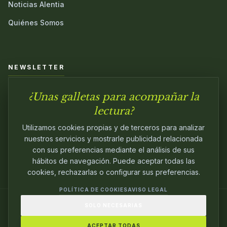
Noticias Alentia
Quiénes Somos
NEWSLETTER
¿Unas galletas para acompañar la
Únete a nuestra comunidad y sé el primero en conocer las
novedades.
lectura?
Utilizamos cookies propias y de terceros para analizar
nuestros servicios y mostrarle publicidad relacionada
con sus preferencias mediante el análisis de sus
hábitos de navegación. Puede aceptar todas las
cookies, rechazarlas o configurar sus preferencias.
POLÍTICA DE COOKIES
AVISO LEGAL
SOLO NECESARIAS
© 2024
ALENTIA EDITORIAL
. EDITANDO CON
PASIÓN.
ACEPTAR TODAS