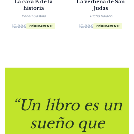
La cara B de la
La verbena de San
historia
Judas
Ireneu Castillo
Tucho Balado
15.00
€
15.00
€
PRÓXIMAMENTE
PRÓXIMAMENTE
“Un libro es un
sueño que