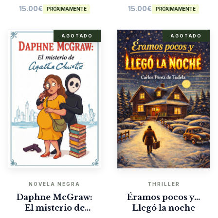
15.00
€
15.00
€
PRÓXIMAMENTE
PRÓXIMAMENTE
AGOTADO
AGOTADO
NOVELA NEGRA
THRILLER
Daphne McGraw:
Éramos pocos y…
El misterio de
Llegó la noche