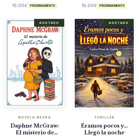
15.00
€
15.00
€
PRÓXIMAMENTE
PRÓXIMAMENTE
AGOTADO
AGOTADO
NOVELA NEGRA
THRILLER
Daphne McGraw:
Éramos pocos y…
El misterio de
Llegó la noche