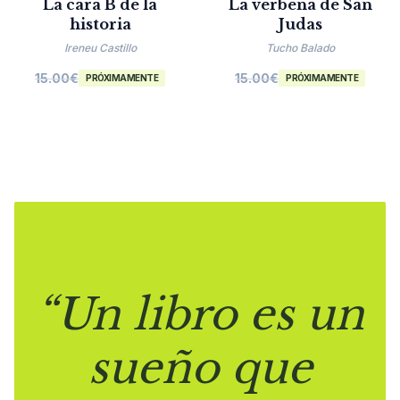
La cara B de la
La verbena de San
historia
Judas
Ireneu Castillo
Tucho Balado
15.00
€
15.00
€
PRÓXIMAMENTE
PRÓXIMAMENTE
“Un libro es un
sueño que