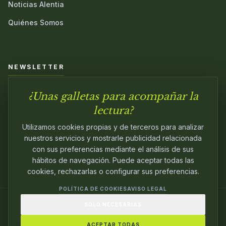
Noticias Alentia
Quiénes Somos
NEWSLETTER
¿Unas galletas para acompañar la
Únete a nuestra comunidad y sé el primero en conocer las
novedades.
lectura?
Utilizamos cookies propias y de terceros para analizar
nuestros servicios y mostrarle publicidad relacionada
con sus preferencias mediante el análisis de sus
hábitos de navegación. Puede aceptar todas las
cookies, rechazarlas o configurar sus preferencias.
POLÍTICA DE COOKIES
AVISO LEGAL
SOLO NECESARIAS
© 2024
ALENTIA EDITORIAL
. EDITANDO CON
PASIÓN.
ACEPTAR TODAS