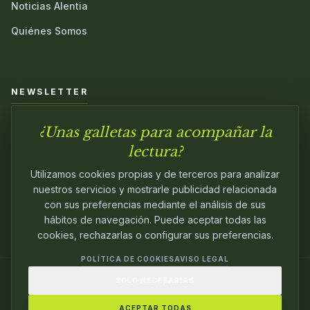
Noticias Alentia
Quiénes Somos
NEWSLETTER
¿Unas galletas para acompañar la
Únete a nuestra comunidad y sé el primero en conocer las
novedades.
lectura?
Utilizamos cookies propias y de terceros para analizar
nuestros servicios y mostrarle publicidad relacionada
con sus preferencias mediante el análisis de sus
hábitos de navegación. Puede aceptar todas las
cookies, rechazarlas o configurar sus preferencias.
POLÍTICA DE COOKIES
AVISO LEGAL
SOLO NECESARIAS
© 2024
ALENTIA EDITORIAL
. EDITANDO CON
PASIÓN.
ACEPTAR TODAS