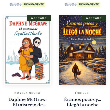
15.00
€
15.00
€
PRÓXIMAMENTE
PRÓXIMAMENTE
AGOTADO
AGOTADO
NOVELA NEGRA
THRILLER
Daphne McGraw:
Éramos pocos y…
El misterio de
Llegó la noche