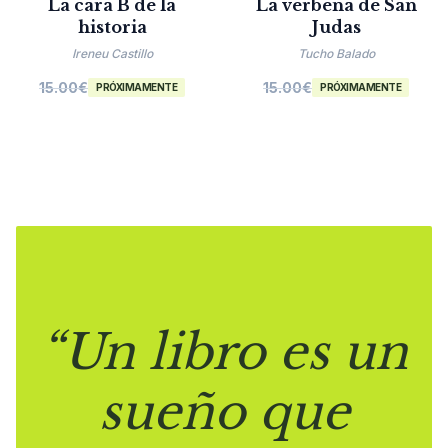
La cara B de la
La verbena de San
historia
Judas
Ireneu Castillo
Tucho Balado
15.00
€
15.00
€
PRÓXIMAMENTE
PRÓXIMAMENTE
“Un libro es un
sueño que