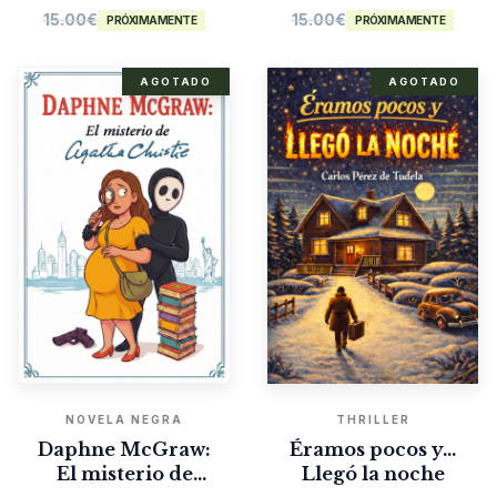
15.00
€
15.00
€
PRÓXIMAMENTE
PRÓXIMAMENTE
AGOTADO
AGOTADO
NOVELA NEGRA
THRILLER
Daphne McGraw:
Éramos pocos y…
El misterio de
Llegó la noche