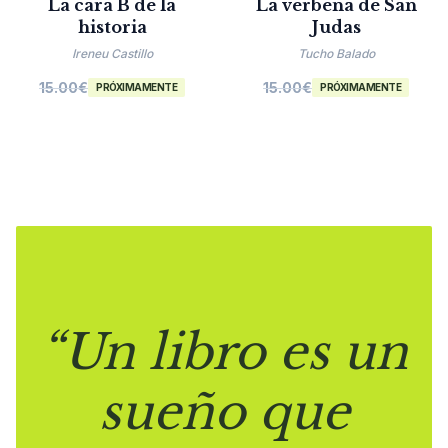
La cara B de la
La verbena de San
historia
Judas
Ireneu Castillo
Tucho Balado
15.00
€
15.00
€
PRÓXIMAMENTE
PRÓXIMAMENTE
“Un libro es un
sueño que