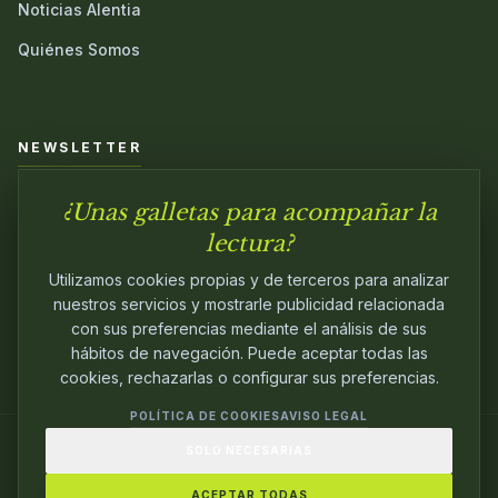
Noticias Alentia
Quiénes Somos
NEWSLETTER
¿Unas galletas para acompañar la
Únete a nuestra comunidad y sé el primero en conocer las
novedades.
lectura?
Utilizamos cookies propias y de terceros para analizar
nuestros servicios y mostrarle publicidad relacionada
con sus preferencias mediante el análisis de sus
hábitos de navegación. Puede aceptar todas las
cookies, rechazarlas o configurar sus preferencias.
POLÍTICA DE COOKIES
AVISO LEGAL
SOLO NECESARIAS
© 2024
ALENTIA EDITORIAL
. EDITANDO CON
PASIÓN.
ACEPTAR TODAS