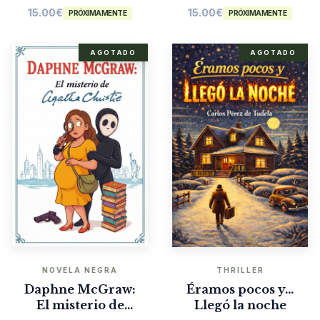
15.00
€
15.00
€
PRÓXIMAMENTE
PRÓXIMAMENTE
AGOTADO
AGOTADO
NOVELA NEGRA
THRILLER
Daphne McGraw:
Éramos pocos y…
El misterio de
Llegó la noche