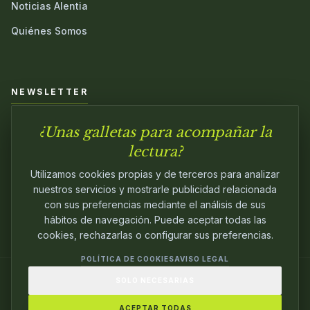
Noticias Alentia
Quiénes Somos
NEWSLETTER
¿Unas galletas para acompañar la
Únete a nuestra comunidad y sé el primero en conocer las
novedades.
lectura?
Utilizamos cookies propias y de terceros para analizar
nuestros servicios y mostrarle publicidad relacionada
con sus preferencias mediante el análisis de sus
hábitos de navegación. Puede aceptar todas las
cookies, rechazarlas o configurar sus preferencias.
POLÍTICA DE COOKIES
AVISO LEGAL
SOLO NECESARIAS
© 2024
ALENTIA EDITORIAL
. EDITANDO CON
PASIÓN.
ACEPTAR TODAS