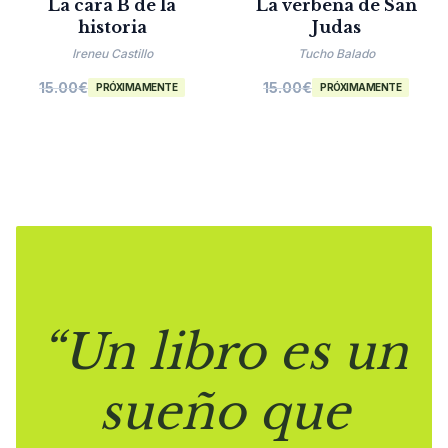
La cara B de la
La verbena de San
historia
Judas
Ireneu Castillo
Tucho Balado
15.00
€
15.00
€
PRÓXIMAMENTE
PRÓXIMAMENTE
“Un libro es un
sueño que