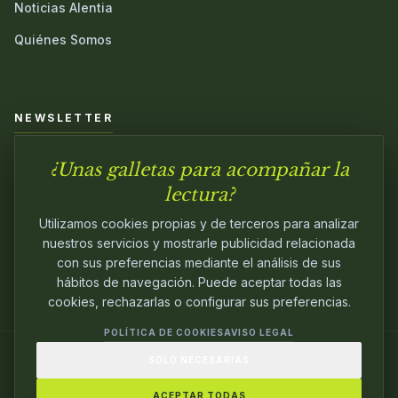
Noticias Alentia
Quiénes Somos
NEWSLETTER
¿Unas galletas para acompañar la
Únete a nuestra comunidad y sé el primero en conocer las
novedades.
lectura?
Utilizamos cookies propias y de terceros para analizar
nuestros servicios y mostrarle publicidad relacionada
con sus preferencias mediante el análisis de sus
hábitos de navegación. Puede aceptar todas las
cookies, rechazarlas o configurar sus preferencias.
POLÍTICA DE COOKIES
AVISO LEGAL
SOLO NECESARIAS
© 2024
ALENTIA EDITORIAL
. EDITANDO CON
PASIÓN.
ACEPTAR TODAS