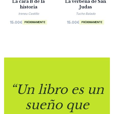
La cara B de la
La verbena de San
historia
Judas
Ireneu Castillo
Tucho Balado
15.00
€
15.00
€
PRÓXIMAMENTE
PRÓXIMAMENTE
“Un libro es un
sueño que