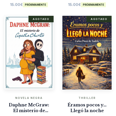
15.00
€
15.00
€
PRÓXIMAMENTE
PRÓXIMAMENTE
AGOTADO
AGOTADO
NOVELA NEGRA
THRILLER
Daphne McGraw:
Éramos pocos y…
El misterio de
Llegó la noche