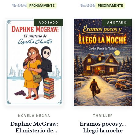
15.00
€
15.00
€
PRÓXIMAMENTE
PRÓXIMAMENTE
AGOTADO
AGOTADO
NOVELA NEGRA
THRILLER
Daphne McGraw:
Éramos pocos y…
El misterio de
Llegó la noche