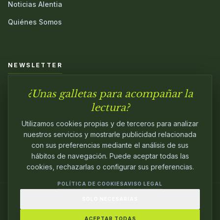
Noticias Alentia
Quiénes Somos
NEWSLETTER
¿Unas galletas para acompañar la
Únete a nuestra comunidad y sé el primero en conocer las
novedades.
lectura?
Utilizamos cookies propias y de terceros para analizar
nuestros servicios y mostrarle publicidad relacionada
con sus preferencias mediante el análisis de sus
hábitos de navegación. Puede aceptar todas las
cookies, rechazarlas o configurar sus preferencias.
POLÍTICA DE COOKIES
AVISO LEGAL
SOLO NECESARIAS
© 2024
ALENTIA EDITORIAL
. EDITANDO CON
PASIÓN.
ACEPTAR TODAS