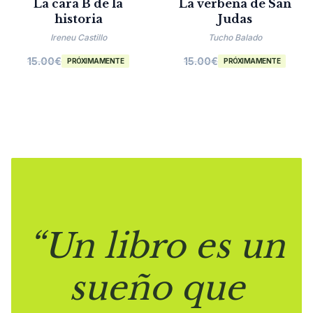
La cara B de la
La verbena de San
historia
Judas
Ireneu Castillo
Tucho Balado
15.00
€
15.00
€
PRÓXIMAMENTE
PRÓXIMAMENTE
“Un libro es un
sueño que