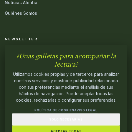
Noticias Alentia
Quiénes Somos
NEWSLETTER
¿Unas galletas para acompañar la
Únete a nuestra comunidad y sé el primero en conocer las
novedades.
lectura?
Utilizamos cookies propias y de terceros para analizar
nuestros servicios y mostrarle publicidad relacionada
con sus preferencias mediante el análisis de sus
hábitos de navegación. Puede aceptar todas las
cookies, rechazarlas o configurar sus preferencias.
POLÍTICA DE COOKIES
AVISO LEGAL
SOLO NECESARIAS
© 2024
ALENTIA EDITORIAL
. EDITANDO CON
PASIÓN.
ACEPTAR TODAS