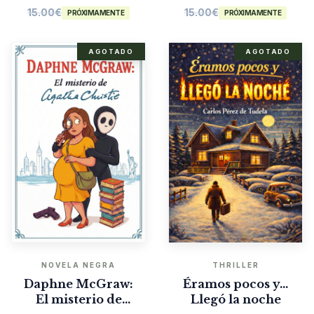
15.00
€
15.00
€
PRÓXIMAMENTE
PRÓXIMAMENTE
AGOTADO
AGOTADO
NOVELA NEGRA
THRILLER
Daphne McGraw:
Éramos pocos y…
El misterio de
Llegó la noche