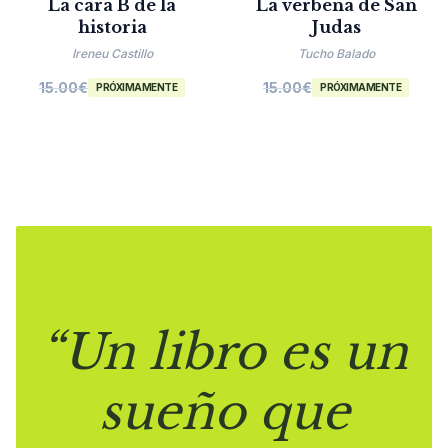
La cara B de la
La verbena de San
historia
Judas
Ireneu Castillo
Tucho Balado
15.00
€
15.00
€
PRÓXIMAMENTE
PRÓXIMAMENTE
“Un libro es un
sueño que