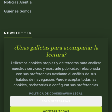
Noticias Alentia
Quiénes Somos
NEWSLETTER
¿Unas galletas para acompañar la
Únete a nuestra comunidad y sé el primero en conocer las
novedades.
lectura?
Utilizamos cookies propias y de terceros para analizar
nuestros servicios y mostrarle publicidad relacionada
con sus preferencias mediante el análisis de sus
hábitos de navegación. Puede aceptar todas las
cookies, rechazarlas o configurar sus preferencias.
POLÍTICA DE COOKIES
AVISO LEGAL
SOLO NECESARIAS
© 2024
ALENTIA EDITORIAL
. EDITANDO CON
PASIÓN.
ACEPTAR TODAS