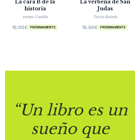
La cara B de la
La verbena de San
historia
Judas
Ireneu Castillo
Tucho Balado
15.00
€
15.00
€
PRÓXIMAMENTE
PRÓXIMAMENTE
“Un libro es un
sueño que