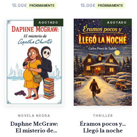
15.00
€
15.00
€
PRÓXIMAMENTE
PRÓXIMAMENTE
AGOTADO
AGOTADO
NOVELA NEGRA
THRILLER
Daphne McGraw:
Éramos pocos y…
El misterio de
Llegó la noche