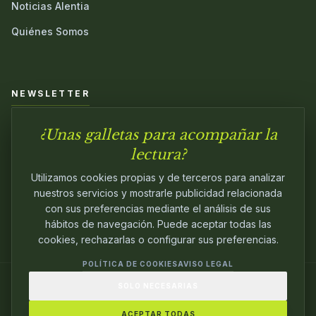
Noticias Alentia
Quiénes Somos
NEWSLETTER
¿Unas galletas para acompañar la
Únete a nuestra comunidad y sé el primero en conocer las
novedades.
lectura?
Utilizamos cookies propias y de terceros para analizar
nuestros servicios y mostrarle publicidad relacionada
con sus preferencias mediante el análisis de sus
hábitos de navegación. Puede aceptar todas las
cookies, rechazarlas o configurar sus preferencias.
POLÍTICA DE COOKIES
AVISO LEGAL
SOLO NECESARIAS
© 2024
ALENTIA EDITORIAL
. EDITANDO CON
PASIÓN.
ACEPTAR TODAS