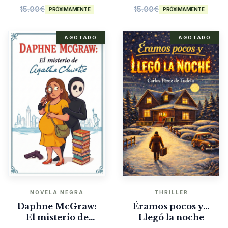
15.00
€
15.00
€
PRÓXIMAMENTE
PRÓXIMAMENTE
AGOTADO
AGOTADO
NOVELA NEGRA
THRILLER
Daphne McGraw:
Éramos pocos y…
El misterio de
Llegó la noche