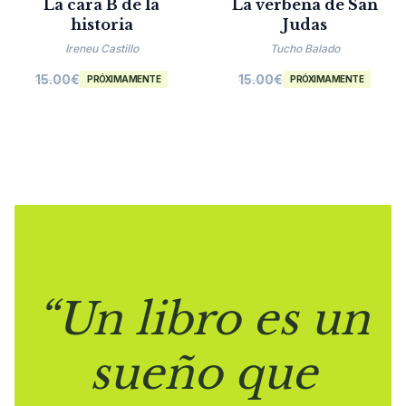
La cara B de la
La verbena de San
historia
Judas
Ireneu Castillo
Tucho Balado
15.00
€
15.00
€
PRÓXIMAMENTE
PRÓXIMAMENTE
“Un libro es un
sueño que