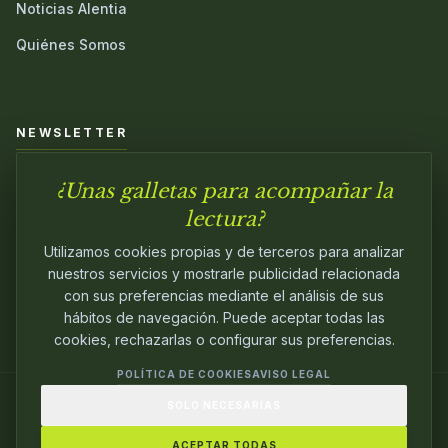
Noticias Alentia
Quiénes Somos
NEWSLETTER
¿Unas galletas para acompañar la
Únete a nuestra comunidad y sé el primero en conocer las
novedades.
lectura?
Utilizamos cookies propias y de terceros para analizar
nuestros servicios y mostrarle publicidad relacionada
con sus preferencias mediante el análisis de sus
hábitos de navegación. Puede aceptar todas las
cookies, rechazarlas o configurar sus preferencias.
POLÍTICA DE COOKIES
AVISO LEGAL
SOLO NECESARIAS
© 2024
ALENTIA EDITORIAL
. EDITANDO CON
PASIÓN.
ACEPTAR TODAS