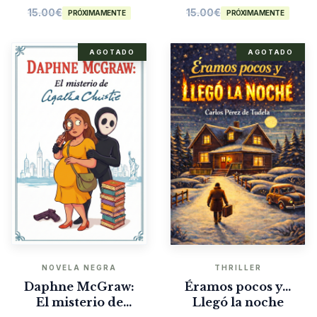
15.00
€
15.00
€
PRÓXIMAMENTE
PRÓXIMAMENTE
AGOTADO
AGOTADO
NOVELA NEGRA
THRILLER
Daphne McGraw:
Éramos pocos y…
El misterio de
Llegó la noche