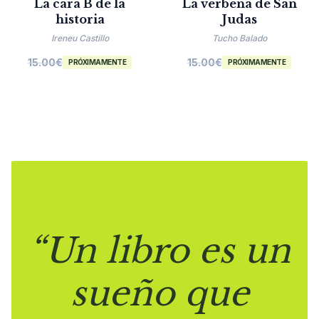
La cara B de la
La verbena de San
historia
Judas
Ireneu Castillo
Tucho Balado
15.00
€
15.00
€
PRÓXIMAMENTE
PRÓXIMAMENTE
“Un libro es un
sueño que