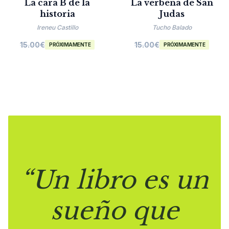
La cara B de la
La verbena de San
historia
Judas
Ireneu Castillo
Tucho Balado
15.00
€
15.00
€
PRÓXIMAMENTE
PRÓXIMAMENTE
“Un libro es un
sueño que