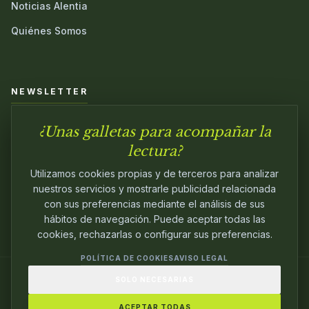
Noticias Alentia
Quiénes Somos
NEWSLETTER
¿Unas galletas para acompañar la
Únete a nuestra comunidad y sé el primero en conocer las
novedades.
lectura?
Utilizamos cookies propias y de terceros para analizar
nuestros servicios y mostrarle publicidad relacionada
con sus preferencias mediante el análisis de sus
hábitos de navegación. Puede aceptar todas las
cookies, rechazarlas o configurar sus preferencias.
POLÍTICA DE COOKIES
AVISO LEGAL
SOLO NECESARIAS
© 2024
ALENTIA EDITORIAL
. EDITANDO CON
PASIÓN.
ACEPTAR TODAS