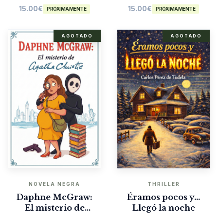
15.00
€
15.00
€
PRÓXIMAMENTE
PRÓXIMAMENTE
AGOTADO
AGOTADO
NOVELA NEGRA
THRILLER
Daphne McGraw:
Éramos pocos y…
El misterio de
Llegó la noche