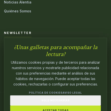
Noticias Alentia
Quiénes Somos
NEWSLETTER
¿Unas galletas para acompañar la
Únete a nuestra comunidad y sé el primero en conocer las
novedades.
lectura?
Utilizamos cookies propias y de terceros para analizar
nuestros servicios y mostrarle publicidad relacionada
con sus preferencias mediante el análisis de sus
hábitos de navegación. Puede aceptar todas las
cookies, rechazarlas o configurar sus preferencias.
POLÍTICA DE COOKIES
AVISO LEGAL
SOLO NECESARIAS
© 2024
ALENTIA EDITORIAL
. EDITANDO CON
PASIÓN.
ACEPTAR TODAS