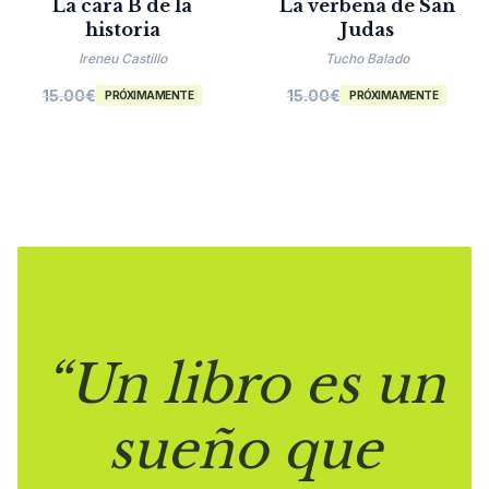
La cara B de la
La verbena de San
historia
Judas
Ireneu Castillo
Tucho Balado
15.00
€
15.00
€
PRÓXIMAMENTE
PRÓXIMAMENTE
“Un libro es un
sueño que