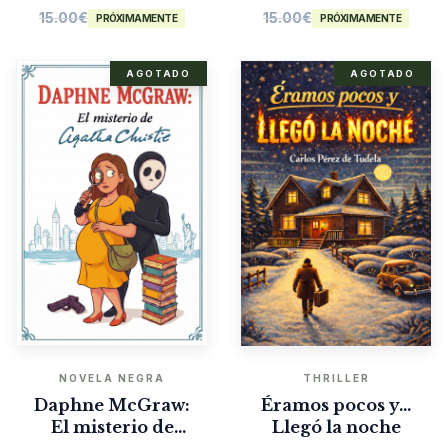
15.00
€
15.00
€
PRÓXIMAMENTE
PRÓXIMAMENTE
AGOTADO
AGOTADO
NOVELA NEGRA
THRILLER
Daphne McGraw:
Éramos pocos y…
El misterio de
Llegó la noche