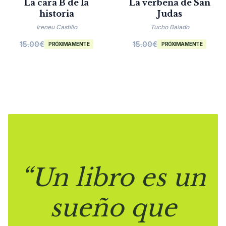
La cara B de la
La verbena de San
historia
Judas
Ireneu Castillo
Tucho Balado
15.00
€
15.00
€
PRÓXIMAMENTE
PRÓXIMAMENTE
“Un libro es un
sueño que