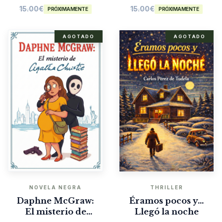
15.00
€
15.00
€
PRÓXIMAMENTE
PRÓXIMAMENTE
AGOTADO
AGOTADO
NOVELA NEGRA
THRILLER
Daphne McGraw:
Éramos pocos y…
El misterio de
Llegó la noche