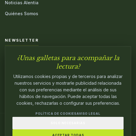
Noticias Alentia
Quiénes Somos
NEWSLETTER
¿Unas galletas para acompañar la
Únete a nuestra comunidad y sé el primero en conocer las
novedades.
lectura?
Utilizamos cookies propias y de terceros para analizar
nuestros servicios y mostrarle publicidad relacionada
con sus preferencias mediante el análisis de sus
hábitos de navegación. Puede aceptar todas las
cookies, rechazarlas o configurar sus preferencias.
POLÍTICA DE COOKIES
AVISO LEGAL
SOLO NECESARIAS
© 2024
ALENTIA EDITORIAL
. EDITANDO CON
PASIÓN.
ACEPTAR TODAS