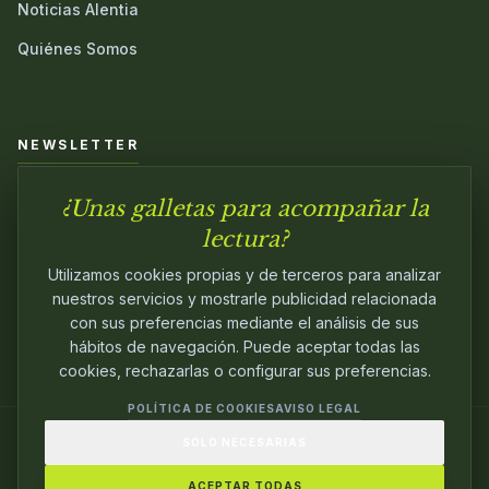
Noticias Alentia
Quiénes Somos
NEWSLETTER
¿Unas galletas para acompañar la
Únete a nuestra comunidad y sé el primero en conocer las
novedades.
lectura?
Utilizamos cookies propias y de terceros para analizar
nuestros servicios y mostrarle publicidad relacionada
con sus preferencias mediante el análisis de sus
hábitos de navegación. Puede aceptar todas las
cookies, rechazarlas o configurar sus preferencias.
POLÍTICA DE COOKIES
AVISO LEGAL
SOLO NECESARIAS
© 2024
ALENTIA EDITORIAL
. EDITANDO CON
PASIÓN.
ACEPTAR TODAS