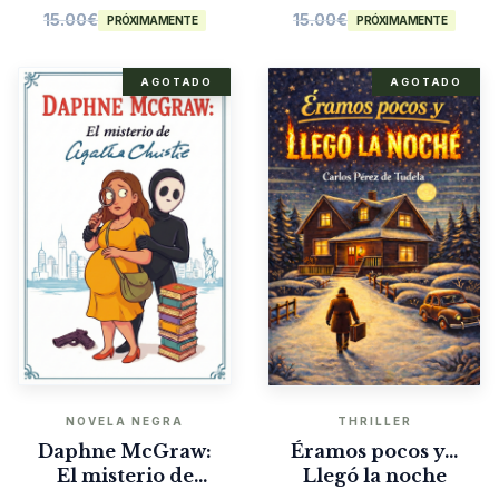
15.00
€
15.00
€
PRÓXIMAMENTE
PRÓXIMAMENTE
AGOTADO
AGOTADO
NOVELA NEGRA
THRILLER
Daphne McGraw:
Éramos pocos y…
El misterio de
Llegó la noche