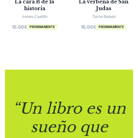
La cara B de la
La verbena de San
historia
Judas
Ireneu Castillo
Tucho Balado
15.00
€
15.00
€
PRÓXIMAMENTE
PRÓXIMAMENTE
“Un libro es un
sueño que