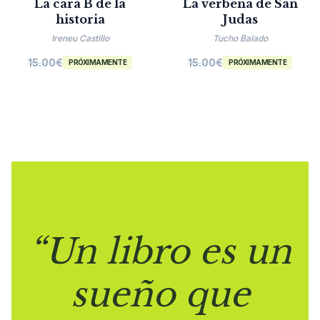
La cara B de la
La verbena de San
historia
Judas
Ireneu Castillo
Tucho Balado
15.00
€
15.00
€
PRÓXIMAMENTE
PRÓXIMAMENTE
“Un libro es un
sueño que