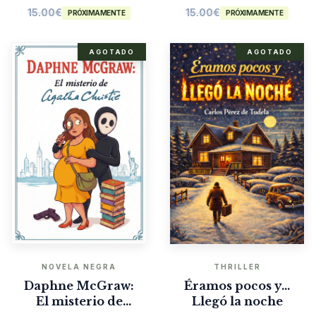
15.00
€
15.00
€
PRÓXIMAMENTE
PRÓXIMAMENTE
AGOTADO
AGOTADO
NOVELA NEGRA
THRILLER
Daphne McGraw:
Éramos pocos y…
El misterio de
Llegó la noche