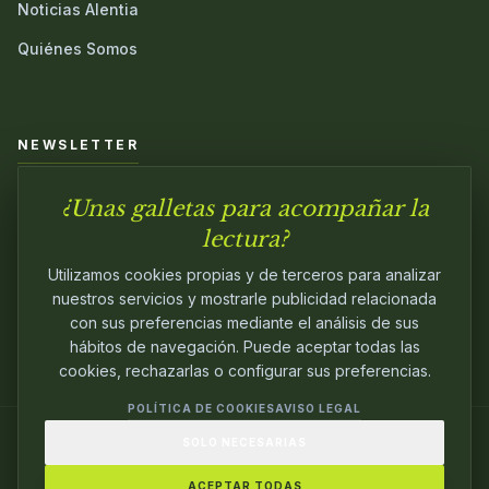
Noticias Alentia
Quiénes Somos
NEWSLETTER
¿Unas galletas para acompañar la
Únete a nuestra comunidad y sé el primero en conocer las
novedades.
lectura?
Utilizamos cookies propias y de terceros para analizar
nuestros servicios y mostrarle publicidad relacionada
con sus preferencias mediante el análisis de sus
hábitos de navegación. Puede aceptar todas las
cookies, rechazarlas o configurar sus preferencias.
POLÍTICA DE COOKIES
AVISO LEGAL
SOLO NECESARIAS
© 2024
ALENTIA EDITORIAL
. EDITANDO CON
PASIÓN.
ACEPTAR TODAS