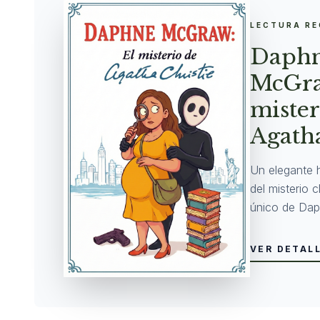
LECTURA R
Daph
McGra
mister
Agatha
Un elegante 
del misterio 
único de Dap
VER DETAL