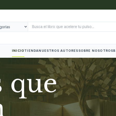
INICIO
TIENDA
NUESTROS AUTORES
SOBRE NOSOTROS
B
s que
n