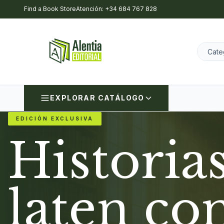
Find a Book Store
Atención: +34 684 767 828
EXPLORAR CATÁLOGO
EDICIÓN EXCLUSIVA
Historia
laten co