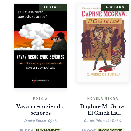
AGOTADO
AGOTADO
POESÍA
NOVELA NEGRA
Vayan recogiendo,
Daphne McGraw:
señores
El Chick Lit
Mortal
Daniel Budnik Ojeda
Carlos Pérez de Tudela
15.00
€
15.00
€
PRÓXIMAMENTE
PRÓXIMAMENTE