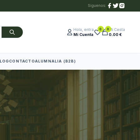
Síguenos:
0
0
Hola, entra
Mi Cesta
Mi Cuenta
0.00 €
LOG
CONTACTO
ALUMNALIA (B2B)