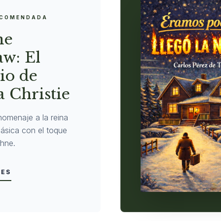
ECOMENDADA
ne
w: El
io de
 Christie
homenaje a la reina
clásica con el toque
hne.
LES