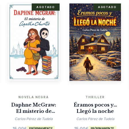
AGOTADO
AGOTADO
NOVELA NEGRA
THRILLER
Daphne McGraw:
Éramos pocos y…
El misterio de
Llegó la noche
Agatha Christie
Carlos Pérez de Tudela
Carlos Pérez de Tudela
15.00
€
15.00
€
PRÓXIMAMENTE
PRÓXIMAMENTE