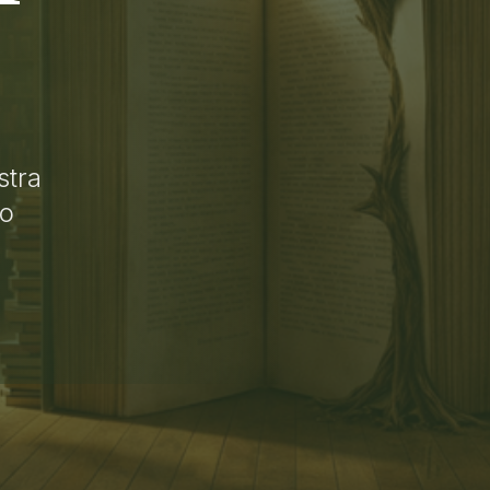
stra
lo