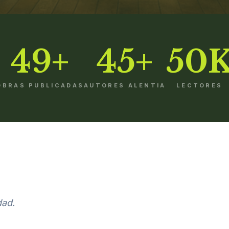
49+
45+
50
OBRAS PUBLICADAS
AUTORES ALENTIA
LECTORES
dad.