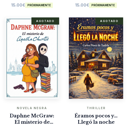
15.00
€
15.00
€
PRÓXIMAMENTE
PRÓXIMAMENTE
AGOTADO
AGOTADO
NOVELA NEGRA
THRILLER
Daphne McGraw:
Éramos pocos y…
El misterio de
Llegó la noche