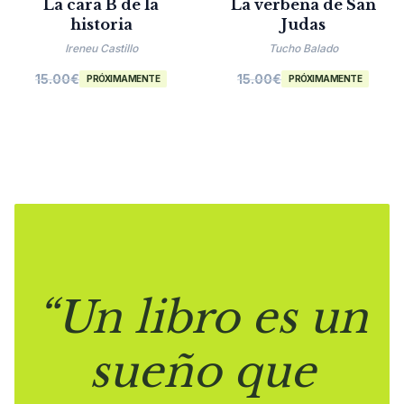
La cara B de la
La verbena de San
historia
Judas
Ireneu Castillo
Tucho Balado
15.00
€
15.00
€
PRÓXIMAMENTE
PRÓXIMAMENTE
“Un libro es un
sueño que