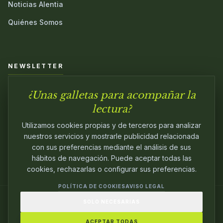
Noticias Alentia
Quiénes Somos
NEWSLETTER
¿Unas galletas para acompañar la
Únete a nuestra comunidad y sé el primero en conocer las
novedades.
lectura?
Utilizamos cookies propias y de terceros para analizar
nuestros servicios y mostrarle publicidad relacionada
con sus preferencias mediante el análisis de sus
hábitos de navegación. Puede aceptar todas las
cookies, rechazarlas o configurar sus preferencias.
POLÍTICA DE COOKIES
AVISO LEGAL
SOLO NECESARIAS
© 2024
ALENTIA EDITORIAL
. EDITANDO CON
PASIÓN.
ACEPTAR TODAS