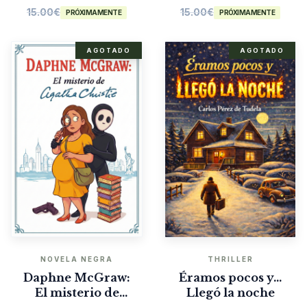
15.00
€
15.00
€
PRÓXIMAMENTE
PRÓXIMAMENTE
AGOTADO
AGOTADO
NOVELA NEGRA
THRILLER
Daphne McGraw:
Éramos pocos y…
El misterio de
Llegó la noche