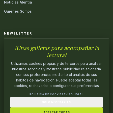
Noticias Alentia
Quiénes Somos
NEWSLETTER
¿Unas galletas para acompañar la
Únete a nuestra comunidad y sé el primero en conocer las
novedades.
lectura?
Utilizamos cookies propias y de terceros para analizar
nuestros servicios y mostrarle publicidad relacionada
con sus preferencias mediante el análisis de sus
hábitos de navegación. Puede aceptar todas las
cookies, rechazarlas o configurar sus preferencias.
POLÍTICA DE COOKIES
AVISO LEGAL
SOLO NECESARIAS
© 2024
ALENTIA EDITORIAL
. EDITANDO CON
PASIÓN.
ACEPTAR TODAS