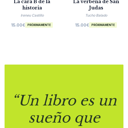
La cara B de la
La verbena de San
historia
Judas
Ireneu Castillo
Tucho Balado
15.00
€
15.00
€
PRÓXIMAMENTE
PRÓXIMAMENTE
“Un libro es un
sueño que