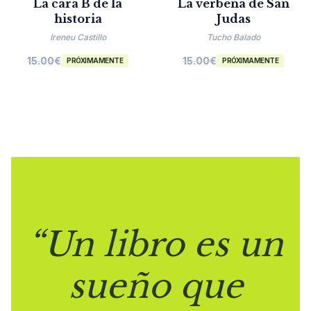
La cara B de la
La verbena de San
historia
Judas
Ireneu Castillo
Tucho Balado
15.00
€
15.00
€
PRÓXIMAMENTE
PRÓXIMAMENTE
“Un libro es un
sueño que