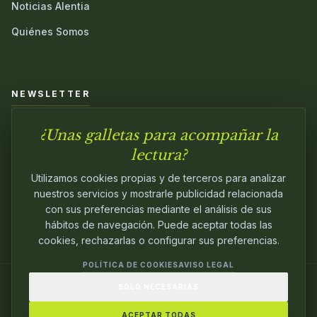
Noticias Alentia
Quiénes Somos
NEWSLETTER
¿Unas galletas para acompañar la
Únete a nuestra comunidad y sé el primero en conocer las
novedades.
lectura?
Utilizamos cookies propias y de terceros para analizar
nuestros servicios y mostrarle publicidad relacionada
con sus preferencias mediante el análisis de sus
hábitos de navegación. Puede aceptar todas las
cookies, rechazarlas o configurar sus preferencias.
POLÍTICA DE COOKIES
AVISO LEGAL
SOLO NECESARIAS
© 2024
ALENTIA EDITORIAL
. EDITANDO CON
PASIÓN.
ACEPTAR TODAS