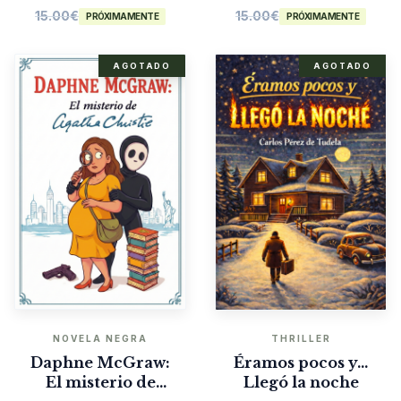
15.00
€
15.00
€
PRÓXIMAMENTE
PRÓXIMAMENTE
AGOTADO
AGOTADO
NOVELA NEGRA
THRILLER
Daphne McGraw:
Éramos pocos y…
El misterio de
Llegó la noche