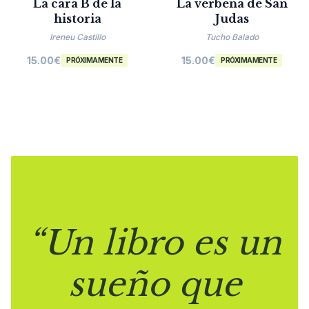
La cara B de la
La verbena de San
historia
Judas
Ireneu Castillo
Tucho Balado
15.00
€
15.00
€
PRÓXIMAMENTE
PRÓXIMAMENTE
“Un libro es un
sueño que