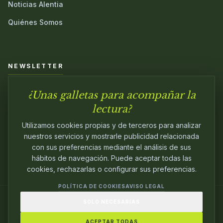
Noticias Alentia
Quiénes Somos
NEWSLETTER
¿Unas galletas para acompañar la
Únete a nuestra comunidad y sé el primero en conocer las
novedades.
lectura?
Utilizamos cookies propias y de terceros para analizar
nuestros servicios y mostrarle publicidad relacionada
con sus preferencias mediante el análisis de sus
hábitos de navegación. Puede aceptar todas las
cookies, rechazarlas o configurar sus preferencias.
POLÍTICA DE COOKIES
AVISO LEGAL
SOLO NECESARIAS
© 2024
ALENTIA EDITORIAL
. EDITANDO CON
PASIÓN.
ACEPTAR TODAS