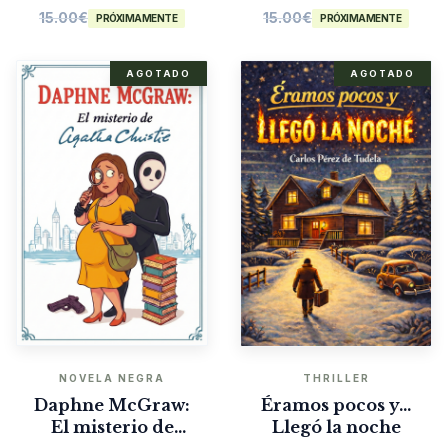
15.00
€
15.00
€
PRÓXIMAMENTE
PRÓXIMAMENTE
AGOTADO
AGOTADO
NOVELA NEGRA
THRILLER
Daphne McGraw:
Éramos pocos y…
El misterio de
Llegó la noche