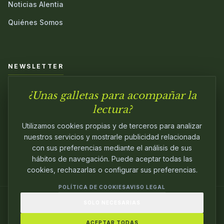
Noticias Alentia
Quiénes Somos
NEWSLETTER
¿Unas galletas para acompañar la
Únete a nuestra comunidad y sé el primero en conocer las
novedades.
lectura?
Utilizamos cookies propias y de terceros para analizar
nuestros servicios y mostrarle publicidad relacionada
con sus preferencias mediante el análisis de sus
hábitos de navegación. Puede aceptar todas las
cookies, rechazarlas o configurar sus preferencias.
POLÍTICA DE COOKIES
AVISO LEGAL
SOLO NECESARIAS
© 2024
ALENTIA EDITORIAL
. EDITANDO CON
PASIÓN.
ACEPTAR TODAS