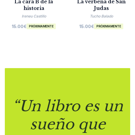
La cara B de la
La verbena de San
historia
Judas
Ireneu Castillo
Tucho Balado
15.00
€
15.00
€
PRÓXIMAMENTE
PRÓXIMAMENTE
“Un libro es un
sueño que