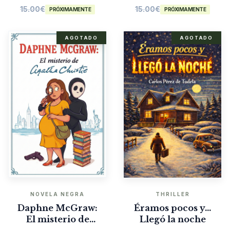
15.00
€
15.00
€
PRÓXIMAMENTE
PRÓXIMAMENTE
AGOTADO
AGOTADO
NOVELA NEGRA
THRILLER
Daphne McGraw:
Éramos pocos y…
El misterio de
Llegó la noche