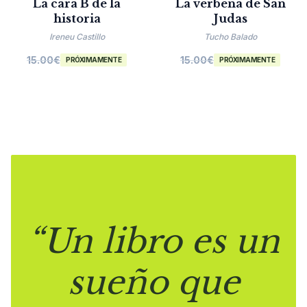
La cara B de la
La verbena de San
historia
Judas
Ireneu Castillo
Tucho Balado
15.00
€
15.00
€
PRÓXIMAMENTE
PRÓXIMAMENTE
“Un libro es un
sueño que