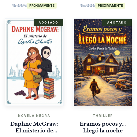
15.00
€
15.00
€
PRÓXIMAMENTE
PRÓXIMAMENTE
AGOTADO
AGOTADO
NOVELA NEGRA
THRILLER
Daphne McGraw:
Éramos pocos y…
El misterio de
Llegó la noche