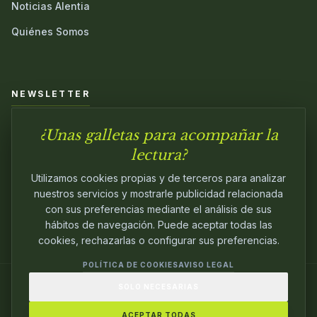
Noticias Alentia
Quiénes Somos
NEWSLETTER
¿Unas galletas para acompañar la
Únete a nuestra comunidad y sé el primero en conocer las
novedades.
lectura?
Utilizamos cookies propias y de terceros para analizar
nuestros servicios y mostrarle publicidad relacionada
con sus preferencias mediante el análisis de sus
hábitos de navegación. Puede aceptar todas las
cookies, rechazarlas o configurar sus preferencias.
POLÍTICA DE COOKIES
AVISO LEGAL
SOLO NECESARIAS
© 2024
ALENTIA EDITORIAL
. EDITANDO CON
PASIÓN.
ACEPTAR TODAS