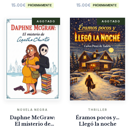
15.00
€
15.00
€
PRÓXIMAMENTE
PRÓXIMAMENTE
AGOTADO
AGOTADO
NOVELA NEGRA
THRILLER
Daphne McGraw:
Éramos pocos y…
El misterio de
Llegó la noche