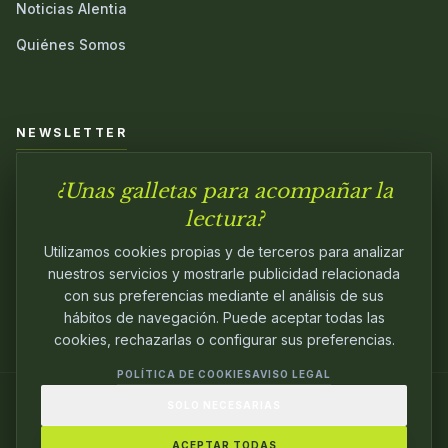
Noticias Alentia
Quiénes Somos
NEWSLETTER
¿Unas galletas para acompañar la
Únete a nuestra comunidad y sé el primero en conocer las
novedades.
lectura?
Utilizamos cookies propias y de terceros para analizar
nuestros servicios y mostrarle publicidad relacionada
con sus preferencias mediante el análisis de sus
hábitos de navegación. Puede aceptar todas las
cookies, rechazarlas o configurar sus preferencias.
POLÍTICA DE COOKIES
AVISO LEGAL
SOLO NECESARIAS
© 2024
ALENTIA EDITORIAL
. EDITANDO CON
PASIÓN.
ACEPTAR TODAS