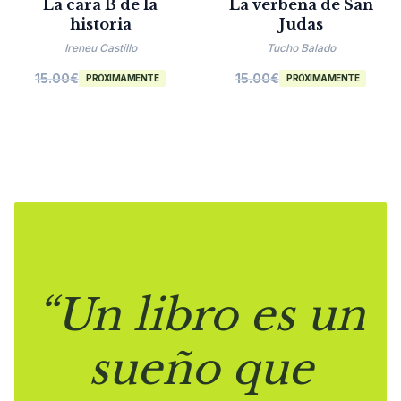
La cara B de la
La verbena de San
historia
Judas
Ireneu Castillo
Tucho Balado
15.00
€
15.00
€
PRÓXIMAMENTE
PRÓXIMAMENTE
“Un libro es un
sueño que